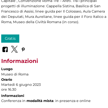
Capitale”, Convenzione Roma Tre – Areti. Tra i principali
progetti di illuminazione: Cappella Sistina, Basilica di San
Francesco di Assisi, linee guida per Il Colosseo, Aula Camera
dei Deputati, Mura Aureliane, linee guida per il Foro Italico a
Roma, Museo della Civiltà Romana (in corso).
Gratis
Informazioni
Luogo
Museo di Roma
Orario
Martedì 6 giugno 2023
ore 16.30
Informazioni
Conferenza in
modalità mista
: in presenza e online