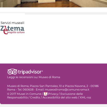
Servizi museali
Leggi le recensioni su:
Museo di Roma
Museo di Roma, Piazza San Pantaleo, 10 e Piazza Navona, 2 - 00186
Roma - Tel. 060608 - Email: museodiroma@comune.roma.it
© 2017 Musei in Comune
/
Privacy
/
Esclusione delle
Responsabilità
/
Credits
/
Accessibilità del sito web
/
XML-rss