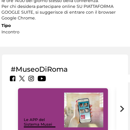
le ore 14:00 del giorno stesso della conferenza.
Per chi desidera partecipare online SU PIATTAFORMA
GOOGLE SUITE, si suggerisce di entrare con il browser
Google Chrome.
Tipo
Incontro
#MuseoDiRoma
Il 
Le APP del
Mus
Sistema Musei
net