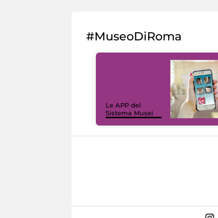
#MuseoDiRoma
Le APP del
Sistema Musei