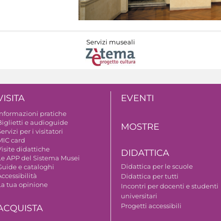
Servizi museali
VISITA
EVENTI
Informazioni pratiche
Biglietti e audioguide
MOSTRE
ervizi per i visitatori
MIC card
isite didattiche
DIDATTICA
Le APP del Sistema Musei
Didattica per le scuole
Guide e cataloghi
ccessibilità
Didattica per tutti
La tua opinione
Incontri per docenti e studenti
universitari
Progetti accessibili
ACQUISTA