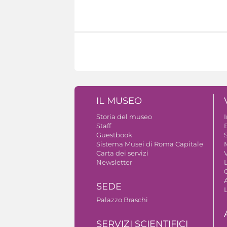
IL MUSEO
Storia del museo
Staff
Guestbook
S
Sistema Musei di Roma Capitale
Carta dei servizi
V
Newsletter
A
SEDE
Palazzo Braschi
SERVIZI SCIENTIFICI