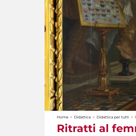
Home
>
Didattica
>
Didattica per tutti
>
Tu sei qui
Ritratti al fe