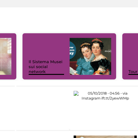
Il Sistema Musei
sui social
network
Tour