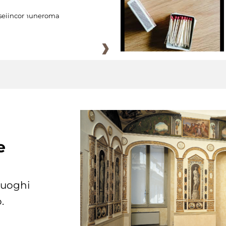
eiincomuneroma
e
 luoghi
.