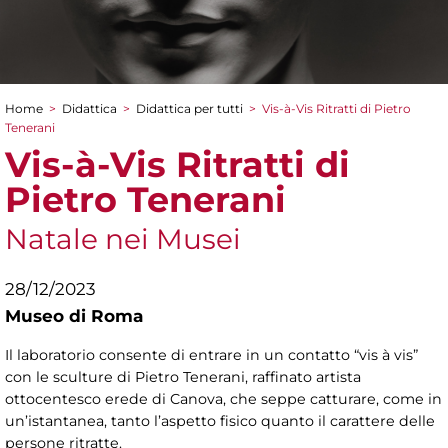
Home
>
Didattica
>
Didattica per tutti
>
Vis-à-Vis Ritratti di Pietro
Tu sei qui
Tenerani
Vis-à-Vis Ritratti di
Pietro Tenerani
Natale nei Musei
28/12/2023
Museo di Roma
Il laboratorio consente di entrare in un contatto “vis à vis”
con le sculture di Pietro Tenerani, raffinato artista
ottocentesco erede di Canova, che seppe catturare, come in
un’istantanea, tanto l’aspetto fisico quanto il carattere delle
persone ritratte.