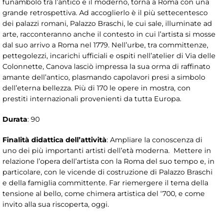
funambolo tra l’antico e il moderno, torna a Roma con una
grande retrospettiva. Ad accoglierlo è il più settecentesco
dei palazzi romani, Palazzo Braschi, le cui sale, illuminate ad
arte, racconteranno anche il contesto in cui l’artista si mosse
dal suo arrivo a Roma nel 1779. Nell’urbe, tra committenze,
pettegolezzi, incarichi ufficiali e ospiti nell’atelier di Via delle
Colonnette, Canova lasciò impressa la sua orma di raffinato
amante dell’antico, plasmando capolavori presi a simbolo
dell’eterna bellezza. Più di 170 le opere in mostra, con
prestiti internazionali provenienti da tutta Europa.
Durata
: 90
Finalità didattica dell’attività
: Ampliare la conoscenza di
uno dei più importanti artisti dell’età moderna. Mettere in
relazione l’opera dell’artista con la Roma del suo tempo e, in
particolare, con le vicende di costruzione di Palazzo Braschi
e della famiglia committente. Far riemergere il tema della
tensione al bello, come chimera artistica del ‘700, e come
invito alla sua riscoperta, oggi.