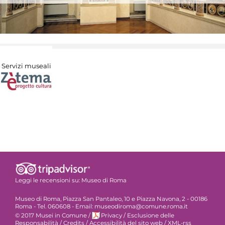
Servizi museali
Leggi le recensioni su:
Museo di Roma
Museo di Roma, Piazza San Pantaleo, 10 e Piazza Navona, 2 - 00186
Roma - Tel. 060608 - Email: museodiroma@comune.roma.it
© 2017 Musei in Comune
/
Privacy
/
Esclusione delle
Responsabilità
/
Credits
/
Accessibilità del sito web
/
XML-rss