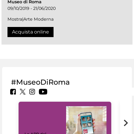
Museo di Roma
09/10/2019 - 21/06/2020
Mostra|Arte Moderna
Acquista online
#MuseoDiRoma
Il 
Le APP del
Mus