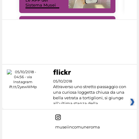
Sistema Musei
net
#DiscoverMiC
05/10/2018
Attraverso uno stretto passaggio con
una curiosa loggetta chiusa da una
bella vetrata a tortiglioni, si giunge
all'ultima stanza della
museiincomuneroma