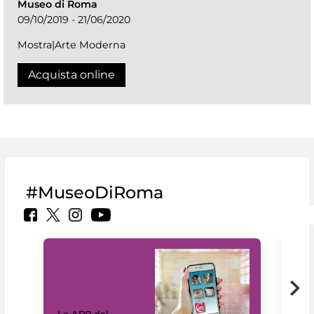
Museo di Roma
09/10/2019 - 21/06/2020
Mostra|Arte Moderna
Acquista online
#MuseoDiRoma
Il 
Le APP del
Mus