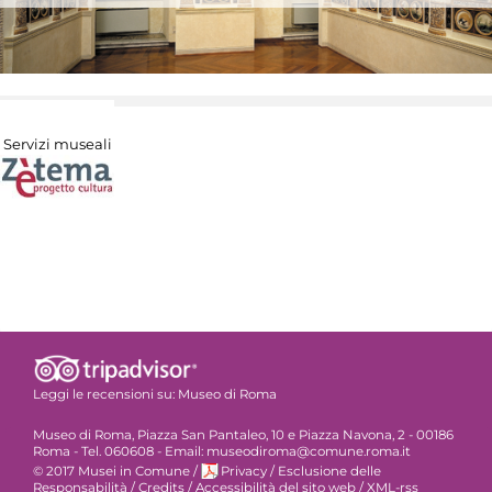
Servizi museali
Leggi le recensioni su:
Museo di Roma
Museo di Roma, Piazza San Pantaleo, 10 e Piazza Navona, 2 - 00186
Roma - Tel. 060608 - Email: museodiroma@comune.roma.it
© 2017 Musei in Comune
/
Privacy
/
Esclusione delle
Responsabilità
/
Credits
/
Accessibilità del sito web
/
XML-rss