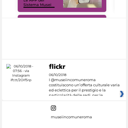
Sistema Musei
net
#DiscoverMiC
06/10/2018
I @museiincomuneroma
costituiscono un’offerta culturale varia
ed eclettica per il prestigio e la
particolarità delle sedi, per le
museiincomuneroma