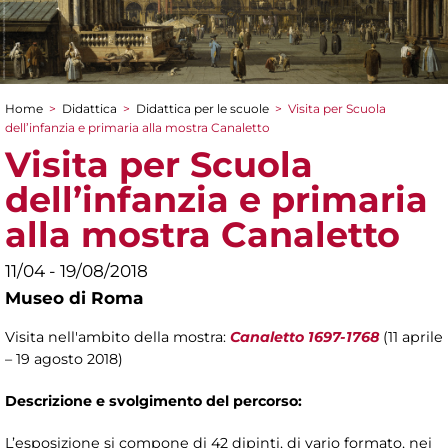
Home
>
Didattica
>
Didattica per le scuole
>
Visita per Scuola
Tu sei qui
dell’infanzia e primaria alla mostra Canaletto
Visita per Scuola
dell’infanzia e primaria
alla mostra Canaletto
11/04 - 19/08/2018
Museo di Roma
Visita nell'ambito della mostra:
Canaletto 1697-1768
(11 aprile
– 19 agosto 2018)
Descrizione e svolgimento del percorso:
L’esposizione si compone di 42 dipinti, di vario formato, nei