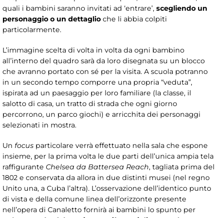
quali i bambini saranno invitati ad ‘entrare’,
scegliendo un
personaggio o un dettaglio
che li abbia colpiti
particolarmente.
L’immagine scelta di volta in volta da ogni bambino
all’interno del quadro sarà da loro disegnata su un blocco
che avranno portato con sé per la visita. A scuola potranno
in un secondo tempo comporre una propria “veduta”,
ispirata ad un paesaggio per loro familiare (la classe, il
salotto di casa, un tratto di strada che ogni giorno
percorrono, un parco giochi) e arricchita dei personaggi
selezionati in mostra.
Un
focus
particolare verrà effettuato nella sala che espone
insieme, per la prima volta le due parti dell’unica ampia tela
raffigurante
Chelsea da Battersea Reach
, tagliata prima del
1802 e conservata da allora in due distinti musei (nel regno
Unito una, a Cuba l’altra). L’osservazione dell’identico punto
di vista e della comune linea dell’orizzonte presente
nell’opera di Canaletto fornirà ai bambini lo spunto per