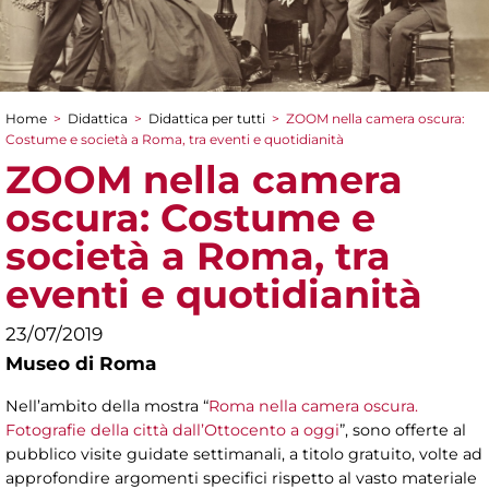
Home
>
Didattica
>
Didattica per tutti
>
ZOOM nella camera oscura:
Tu sei qui
Costume e società a Roma, tra eventi e quotidianità
ZOOM nella camera
oscura: Costume e
società a Roma, tra
eventi e quotidianità
23/07/2019
Museo di Roma
Nell’ambito della mostra “
Roma nella camera oscura.
Fotografie della città dall’Ottocento a oggi
”, sono offerte al
pubblico visite guidate settimanali, a titolo gratuito, volte ad
approfondire argomenti specifici rispetto al vasto materiale