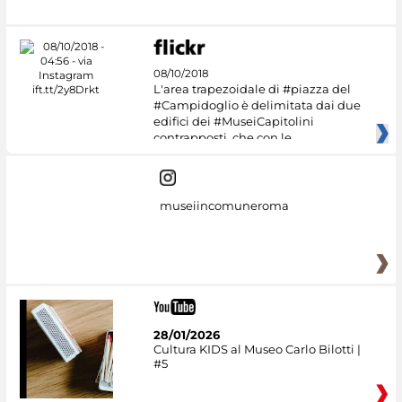
08/10/2018
L'area trapezoidale di #piazza del
#Campidoglio è delimitata dai due
edifici dei #MuseiCapitolini
contrapposti, che con le
museiincomuneroma
28/01/2026
Cultura KIDS al Museo Carlo Bilotti |
#5