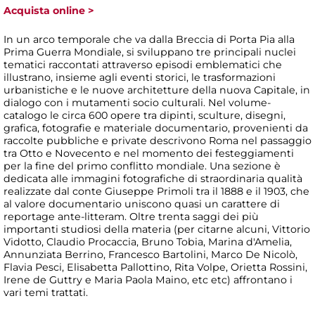
Acquista online >
In un arco temporale che va dalla Breccia di Porta Pia alla
Prima Guerra Mondiale, si sviluppano tre principali nuclei
tematici raccontati attraverso episodi emblematici che
illustrano, insieme agli eventi storici, le trasformazioni
urbanistiche e le nuove architetture della nuova Capitale, in
dialogo con i mutamenti socio culturali. Nel volume-
catalogo le circa 600 opere tra dipinti, sculture, disegni,
grafica, fotografie e materiale documentario, provenienti da
raccolte pubbliche e private descrivono Roma nel passaggio
tra Otto e Novecento e nel momento dei festeggiamenti
per la fine del primo conflitto mondiale. Una sezione è
dedicata alle immagini fotografiche di straordinaria qualità
realizzate dal conte Giuseppe Primoli tra il 1888 e il 1903, che
al valore documentario uniscono quasi un carattere di
reportage ante-litteram. Oltre trenta saggi dei più
importanti studiosi della materia (per citarne alcuni, Vittorio
Vidotto, Claudio Procaccia, Bruno Tobia, Marina d'Amelia,
Annunziata Berrino, Francesco Bartolini, Marco De Nicolò,
Flavia Pesci, Elisabetta Pallottino, Rita Volpe, Orietta Rossini,
Irene de Guttry e Maria Paola Maino, etc etc) affrontano i
vari temi trattati.