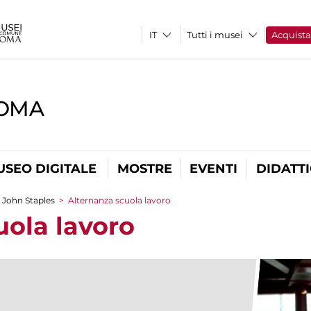
Tutti i musei
Acquist
ROMA
USEO DIGITALE
MOSTRE
EVENTI
DIDATT
i John Staples
>
Alternanza scuola lavoro
uola lavoro