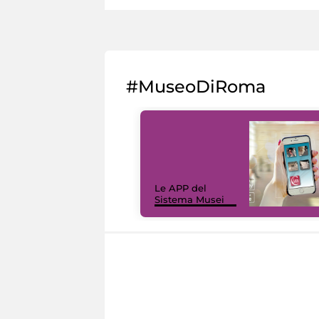
#MuseoDiRoma
Le APP del
Sistema Musei