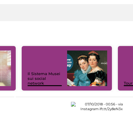
Il Sistema Musei
sui social
network
Tour