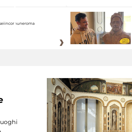
eiincomuneroma
e
 luoghi
.