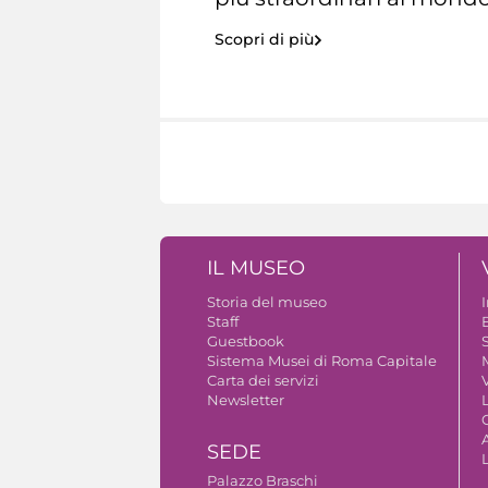
Scopri di più
IL MUSEO
Storia del museo
Staff
Guestbook
S
Sistema Musei di Roma Capitale
Carta dei servizi
V
Newsletter
A
SEDE
Palazzo Braschi