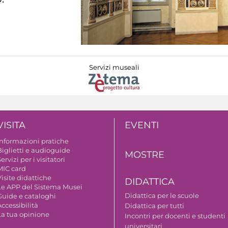
Servizi museali
VISITA
EVENTI
Informazioni pratiche
Biglietti e audioguide
MOSTRE
ervizi per i visitatori
MIC card
isite didattiche
DIDATTICA
Le APP del Sistema Musei
Didattica per le scuole
Guide e cataloghi
ccessibilità
Didattica per tutti
La tua opinione
Incontri per docenti e studenti
universitari