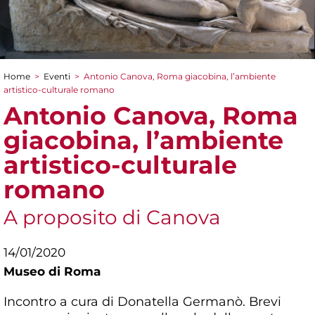
Home
>
Eventi
>
Antonio Canova, Roma giacobina, l’ambiente
Tu sei qui
artistico-culturale romano
Antonio Canova, Roma
giacobina, l’ambiente
artistico-culturale
romano
A proposito di Canova
14/01/2020
Museo di Roma
Incontro a cura di Donatella Germanò. Brevi