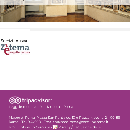
Servizi museali
Leggi le recensioni su:
Museo di Roma
Museo di Roma, Piazza San Pantaleo, 10 e Piazza Navona, 2 - 00186
Roma - Tel. 060608 - Email: museodiroma@comune.roma.it
© 2017 Musei in Comune
/
Privacy
/
Esclusione delle