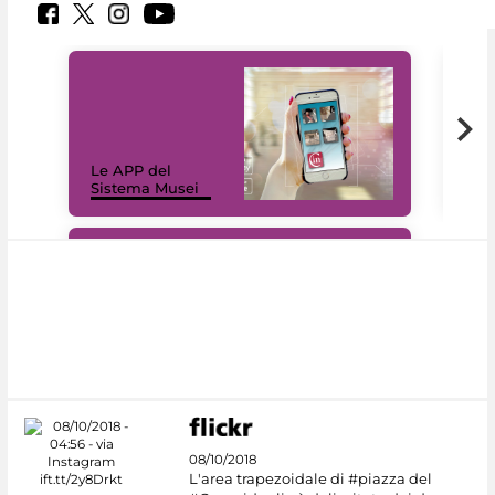
Il 
Le APP del
Mus
Sistema Musei
net
#DiscoverMiC
08/10/2018
L'area trapezoidale di #piazza del