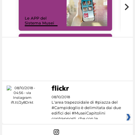
Il 
Le APP del
Mus
Sistema Musei
net
#DiscoverMiC
08/10/2018
L'area trapezoidale di #piazza del
#Campidoglio è delimitata dai due
edifici dei #MuseiCapitolini
contrapposti, che con le