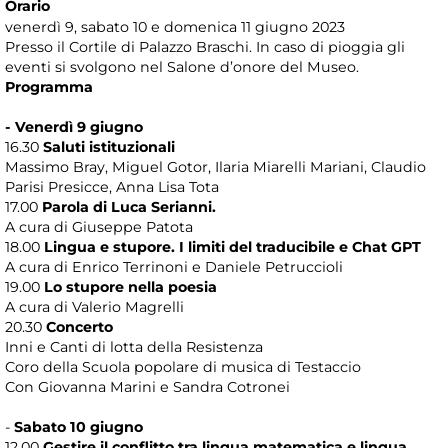
Orario
venerdì 9, sabato 10 e domenica 11 giugno 2023
Presso il Cortile di Palazzo Braschi. In caso di pioggia gli
eventi si svolgono nel Salone d’onore del Museo.
Programma
- Venerdì 9 giugno
16.30
Saluti istituzionali
Massimo Bray, Miguel Gotor, Ilaria Miarelli Mariani, Claudio
Parisi Presicce, Anna Lisa Tota
17.00
Parola di Luca Serianni.
A cura di Giuseppe Patota
18.00
Lingua e stupore. I limiti del traducibile e Chat GPT
A cura di Enrico Terrinoni e Daniele Petruccioli
19.00
Lo stupore nella poesia
A cura di Valerio Magrelli
20.30
Concerto
Inni e Canti di lotta della Resistenza
Coro della Scuola popolare di musica di Testaccio
Con Giovanna Marini e Sandra Cotronei
-
Sabato 10 giugno
12.00
Gestire il conflitto tra lingua matematica e lingua