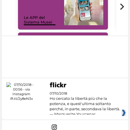
Il 
Le APP del
Mus
Sistema Musei
net
#DiscoverMiC
07/10/2018
Ho cercato la libertà più che la
potenza, e quest'ultima soltanto
perché, in parte, secondava la libertà.
— Marguerite Yourcenar