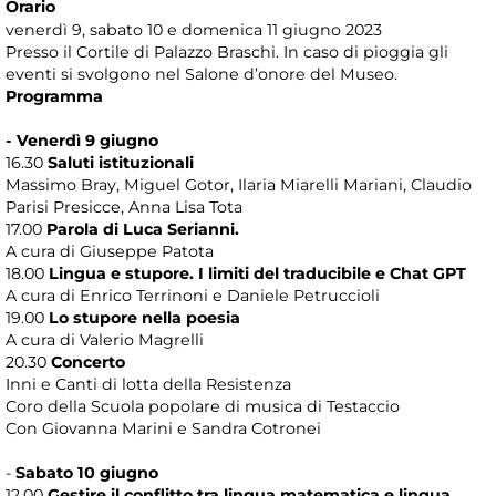
Orario
venerdì 9, sabato 10 e domenica 11 giugno 2023
Presso il Cortile di Palazzo Braschi. In caso di pioggia gli
eventi si svolgono nel Salone d’onore del Museo.
Programma
- Venerdì 9 giugno
16.30
Saluti istituzionali
Massimo Bray, Miguel Gotor, Ilaria Miarelli Mariani, Claudio
Parisi Presicce, Anna Lisa Tota
17.00
Parola di Luca Serianni.
A cura di Giuseppe Patota
18.00
Lingua e stupore. I limiti del traducibile e Chat GPT
A cura di Enrico Terrinoni e Daniele Petruccioli
19.00
Lo stupore nella poesia
A cura di Valerio Magrelli
20.30
Concerto
Inni e Canti di lotta della Resistenza
Coro della Scuola popolare di musica di Testaccio
Con Giovanna Marini e Sandra Cotronei
-
Sabato 10 giugno
12.00
Gestire il conflitto tra lingua matematica e lingua