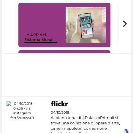
Il 
Le APP del
Mus
Sistema Musei
net
#DiscoverMiC
04/10/2018
Al piano terra di #PalazzoPrimoli si
trova una collezione di opere d’arte,
cimeli napoleonici, memorie