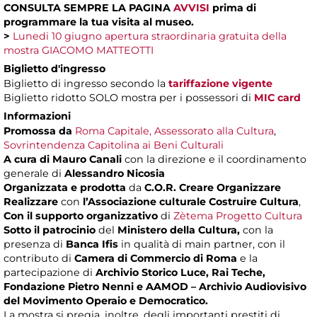
CONSULTA SEMPRE LA PAGINA
AVVISI
prima di
programmare la tua visita al museo.
>
Lunedi 10 giugno apertura straordinaria gratuita della
mostra GIACOMO MATTEOTTI
Biglietto d'ingresso
Biglietto di ingresso secondo la
tariffazione vigente
Biglietto ridotto SOLO mostra per i possessori di
MIC card
Informazioni
Promossa da
Roma Capitale, Assessorato alla Cultura
,
Sovrintendenza Capitolina ai Beni Culturali
A cura di
Mauro Canali
con la direzione e il coordinamento
generale di
Alessandro Nicosia
Organizzata e prodotta
da
C.O.R. Creare Organizzare
Realizzare
con
l’Associazione culturale Costruire Cultura
,
Con il supporto organizzativo
di
Zètema Progetto Cultura
Sotto il patrocinio
del
Ministero della Cultura,
con la
presenza di
Banca Ifis
in qualità di main partner, con il
contributo di
Camera di Commercio di Roma
e la
partecipazione di
Archivio Storico Luce, Rai Teche,
Fondazione Pietro Nenni e AAMOD – Archivio Audiovisivo
del Movimento Operaio e Democratico.
La mostra si pregia, inoltre, degli importanti prestiti di