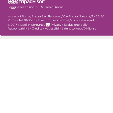
Leggi le recensioni su:
Museo di Roma
Museo di Roma, Piazza San Pantaleo, 10 e Piazza Navona, 2 - 00186
Roma - Tel. 060608 - Email: museodiroma@comune.roma.it
© 2017 Musei in Comune
/
Privacy
/
Esclusione delle
Responsabilità
/
Credits
/
Accessibilità del sito web
/
XML-rss