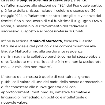
La sezione
Sequestro e morte 1924-1926
, partendo
dall’affermazione alle elezioni del 1924 del Psu quale partito
più forte della sinistra, include il celebre discorso del 30
maggio 1924 in Parlamento contro i brogli e le violenze dei
fascisti, fino al sequestro di cui fu vittima il 10 giugno 1924 a
Roma, all’assassinio, al ritrovamento del cadavere il
successivo 16 agosto e al processo-farsa di Chieti.
Infine la sezione
Il mito di Matteotti
, focalizza il lascito
fattuale e ideale del politico, dalle commemorazioni alle
Brigate Matteotti fino alla perdurante residenza
nell’immaginario collettivo perché, come lui stesso ebbe a
dire: “Uccidete me, ma l’idea che è in me non la ucciderete
mai… La mia idea non muore”.
L’intento della mostra è quello di restituire al grande
pubblico il valore di uno dei padri della nostra democrazia e
di far conoscere alle nuove generazioni, con
approfondimenti multimediali, iniziative formative e
linguaggio immediato, un politico e intellettuale di
notevole valore.