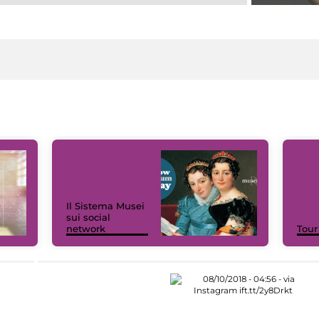
Il Sistema Musei
sui social
network
Tour