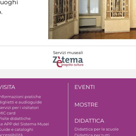
 luoghi
.
Servizi museali
VISITA
EVENTI
Informazioni pratiche
Biglietti e audioguide
MOSTRE
ervizi per i visitatori
MIC card
isite didattiche
DIDATTICA
Le APP del Sistema Musei
Didattica per le scuole
Guide e cataloghi
ccessibilità
Didattica per tutti