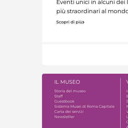
Eventi unici in alcuni dei
più straordinari al mondo
Scopri di più
IL MUSEO
Storia del museo
Staff
Guestbook
S
Sistema Musei di Roma Capitale
Carta dei servizi
V
Newsletter
A