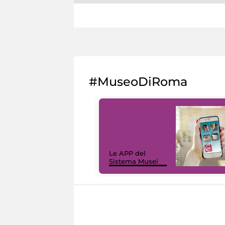
#MuseoDiRoma
Le APP del
Sistema Musei