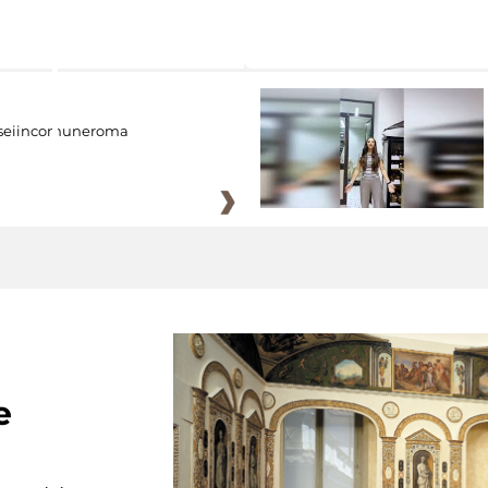
eiincomuneroma
e