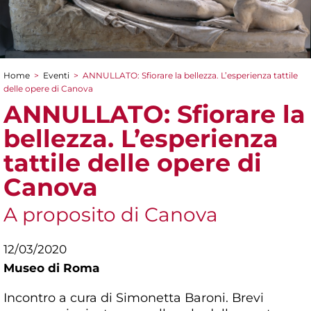
Home
>
Eventi
>
ANNULLATO: Sfiorare la bellezza. L’esperienza tattile
Tu sei qui
delle opere di Canova
ANNULLATO: Sfiorare la
bellezza. L’esperienza
tattile delle opere di
Canova
A proposito di Canova
12/03/2020
Museo di Roma
Incontro a cura di Simonetta Baroni. Brevi