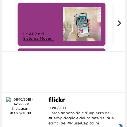
Il 
Le APP del
Mus
Sistema Musei
net
#DiscoverMiC
08/10/2018
L'area trapezoidale di #piazza del
#Campidoglio è delimitata dai due
edifici dei #MuseiCapitolini