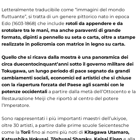
Letteralmente traducibile come “immagini del mondo
fluttuante”, si tratta di un genere pittorico nato in epoca
Edo (1603-1868) che include
rotoli da appendere e da
srotolare tra le mani, ma anche paraventi di grande
formato, dipinti a pennello su seta o carta, oltre a stampe
realizzate in policromia con matrice in legno su carta.
Quello che si ricava dalla mostra è una panoramica dei
circa duecentocinquant’anni sotto il governo militare dei
Tokugawa, un lungo periodo di pace segnato da grandi
cambiamenti sociali, economici ed artistici che si chiuse
con la riapertura forzata del Paese agli scambi con le
potenze occidentali
a partire dalla metà dell’Ottocento e la
Restaurazione Meiji che riportò al centro del potere
l’Imperatore.
Sono rappresentati i più importanti maestri dell’ukiyoe,
oltre 30 artisti, a partire dalle prime scuole Seicentesche
come la
Torii
fino ai nomi più noti di
Kitagawa Utamaro,
Katsushika Hokusai, Tōshusai Sharaku, Keisai Eisen
e alla