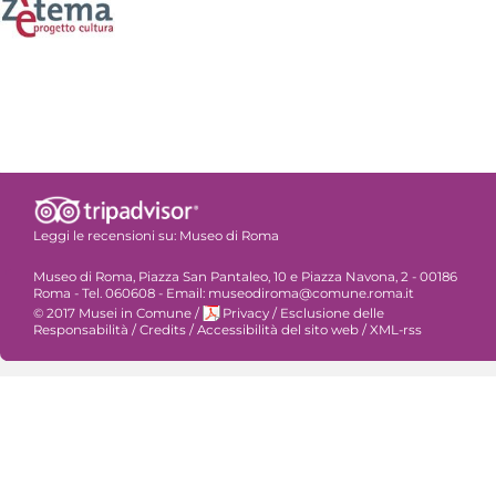
Leggi le recensioni su:
Museo di Roma
Museo di Roma, Piazza San Pantaleo, 10 e Piazza Navona, 2 - 00186
Roma - Tel. 060608 - Email: museodiroma@comune.roma.it
© 2017 Musei in Comune
/
Privacy
/
Esclusione delle
Responsabilità
/
Credits
/
Accessibilità del sito web
/
XML-rss