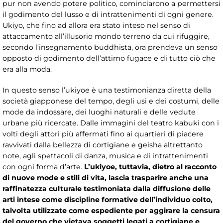
pur non avendo potere politico, cominciarono a permettersi
il godimento del lusso e di intrattenimenti di ogni genere.
Ukiyo, che fino ad allora era stato inteso nel senso di
attaccamento all’illusorio mondo terreno da cui rifuggire,
secondo l’insegnamento buddhista, ora prendeva un senso
opposto di godimento dell’attimo fugace e di tutto ciò che
era alla moda.
In questo senso l’ukiyoe è una testimonianza diretta della
società giapponese del tempo, degli usi e dei costumi, delle
mode da indossare, dei luoghi naturali e delle vedute
urbane più ricercate. Dalle immagini del teatro kabuki con i
volti degli attori più affermati fino ai quartieri di piacere
ravvivati dalla bellezza di cortigiane e geisha altrettanto
note, agli spettacoli di danza, musica e di intrattenimenti
con ogni forma d’arte.
L’ukiyoe, tuttavia, dietro al racconto
di nuove mode e stili di vita, lascia trasparire anche una
raffinatezza culturale testimoniata dalla diffusione delle
arti intese come discipline formative dell’individuo colto,
talvolta utilizzate come espediente per aggirare la censura
del governo che vietava soggetti legati a cortigiane e