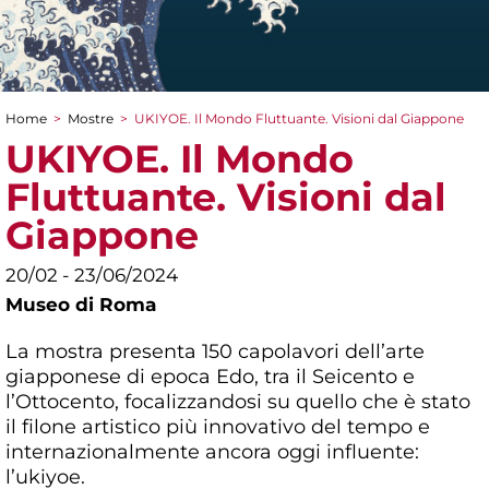
Home
>
Mostre
>
UKIYOE. Il Mondo Fluttuante. Visioni dal Giappone
Tu sei qui
UKIYOE. Il Mondo
Fluttuante. Visioni dal
Giappone
20/02 - 23/06/2024
Museo di Roma
La mostra presenta 150 capolavori dell’arte
giapponese di epoca Edo, tra il Seicento e
l’Ottocento, focalizzandosi su quello che è stato
il filone artistico più innovativo del tempo e
internazionalmente ancora oggi influente:
l’ukiyoe.