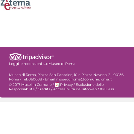
Leggi le recensioni su:
Museo di Roma
Museo di Roma, Piazza San Pantaleo, 10 e Piazza Navona, 2 - 00186
Roma - Tel. 060608 - Email: museodiroma@comune.roma.it
© 2017 Musei in Comune
/
Privacy
/
Esclusione delle
Responsabilità
/
Credits
/
Accessibilità del sito web
/
XML-rss