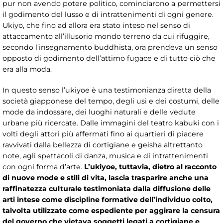
pur non avendo potere politico, cominciarono a permettersi
il godimento del lusso e di intrattenimenti di ogni genere.
Ukiyo, che fino ad allora era stato inteso nel senso di
attaccamento all’illusorio mondo terreno da cui rifuggire,
secondo l’insegnamento buddhista, ora prendeva un senso
opposto di godimento dell’attimo fugace e di tutto ciò che
era alla moda.
In questo senso l’ukiyoe è una testimonianza diretta della
società giapponese del tempo, degli usi e dei costumi, delle
mode da indossare, dei luoghi naturali e delle vedute
urbane più ricercate. Dalle immagini del teatro kabuki con i
volti degli attori più affermati fino ai quartieri di piacere
ravvivati dalla bellezza di cortigiane e geisha altrettanto
note, agli spettacoli di danza, musica e di intrattenimenti
con ogni forma d’arte.
L’ukiyoe, tuttavia, dietro al racconto
di nuove mode e stili di vita, lascia trasparire anche una
raffinatezza culturale testimoniata dalla diffusione delle
arti intese come discipline formative dell’individuo colto,
talvolta utilizzate come espediente per aggirare la censura
del governo che vietava soggetti legati a cortigiane e