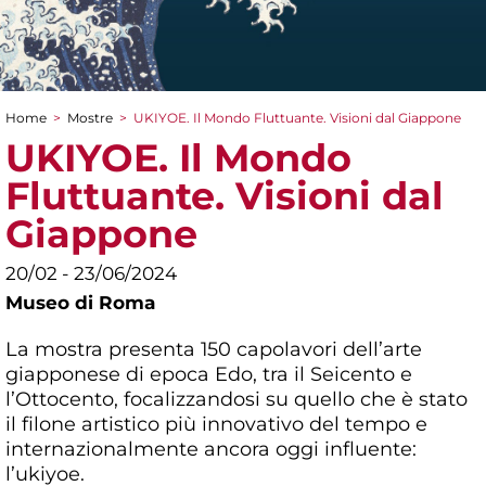
Home
>
Mostre
>
UKIYOE. Il Mondo Fluttuante. Visioni dal Giappone
Tu sei qui
UKIYOE. Il Mondo
Fluttuante. Visioni dal
Giappone
20/02 - 23/06/2024
Museo di Roma
La mostra presenta 150 capolavori dell’arte
giapponese di epoca Edo, tra il Seicento e
l’Ottocento, focalizzandosi su quello che è stato
il filone artistico più innovativo del tempo e
internazionalmente ancora oggi influente:
l’ukiyoe.