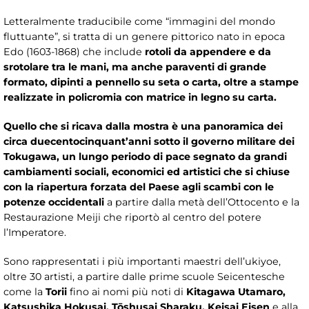
Letteralmente traducibile come “immagini del mondo
fluttuante”, si tratta di un genere pittorico nato in epoca
Edo (1603-1868) che include
rotoli da appendere e da
srotolare tra le mani, ma anche paraventi di grande
formato, dipinti a pennello su seta o carta, oltre a stampe
realizzate in policromia con matrice in legno su carta.
Quello che si ricava dalla mostra è una panoramica dei
circa duecentocinquant’anni sotto il governo militare dei
Tokugawa, un lungo periodo di pace segnato da grandi
cambiamenti sociali, economici ed artistici che si chiuse
con la riapertura forzata del Paese agli scambi con le
potenze occidentali
a partire dalla metà dell’Ottocento e la
Restaurazione Meiji che riportò al centro del potere
l’Imperatore.
Sono rappresentati i più importanti maestri dell’ukiyoe,
oltre 30 artisti, a partire dalle prime scuole Seicentesche
come la
Torii
fino ai nomi più noti di
Kitagawa Utamaro,
Katsushika Hokusai, Tōshusai Sharaku, Keisai Eisen
e alla