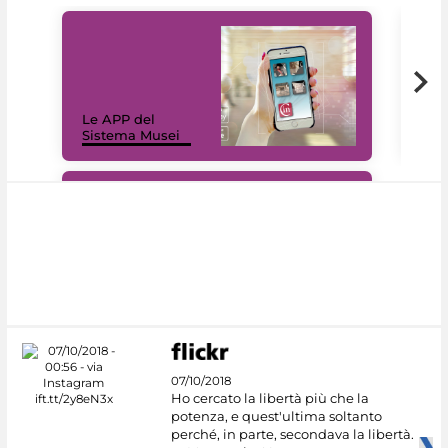
Il 
Le APP del
Mus
Sistema Musei
net
#DiscoverMiC
07/10/2018
Ho cercato la libertà più che la
potenza, e quest'ultima soltanto
perché, in parte, secondava la libertà.