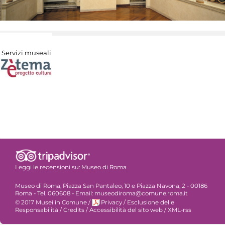
Servizi museali
Leggi le recensioni su:
Museo di Roma
Museo di Roma, Piazza San Pantaleo, 10 e Piazza Navona, 2 - 00186
Roma - Tel. 060608 - Email: museodiroma@comune.roma.it
© 2017 Musei in Comune
/
Privacy
/
Esclusione delle
Responsabilità
/
Credits
/
Accessibilità del sito web
/
XML-rss