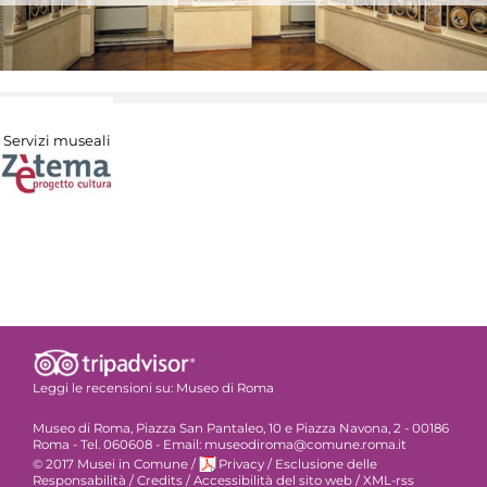
Servizi museali
Leggi le recensioni su:
Museo di Roma
Museo di Roma, Piazza San Pantaleo, 10 e Piazza Navona, 2 - 00186
Roma - Tel. 060608 - Email: museodiroma@comune.roma.it
© 2017 Musei in Comune
/
Privacy
/
Esclusione delle
Responsabilità
/
Credits
/
Accessibilità del sito web
/
XML-rss