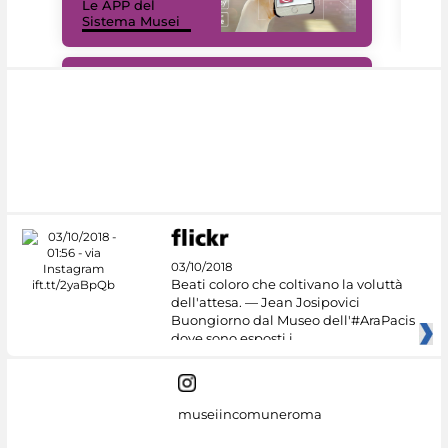
Le APP del
Mus
Sistema Musei
net
#DiscoverMiC
03/10/2018
Beati coloro che coltivano la voluttà
dell'attesa. — Jean Josipovici
Buongiorno dal Museo dell'#AraPacis
dove sono esposti i
museiincomuneroma