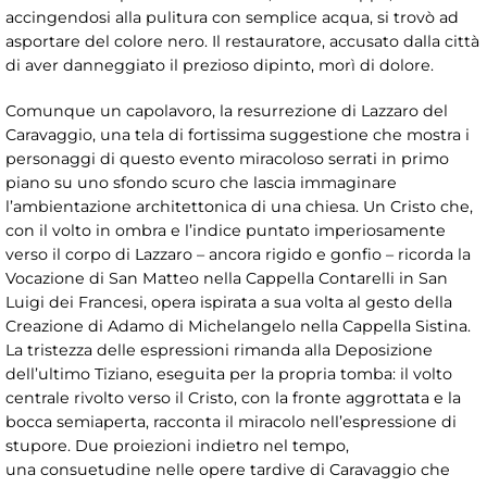
accingendosi alla pulitura con semplice acqua, si trovò ad
asportare del colore nero. Il restauratore, accusato dalla città
di aver danneggiato il prezioso dipinto, morì di dolore.
Comunque un capolavoro, la resurrezione di Lazzaro del
Caravaggio, una tela di fortissima suggestione che mostra i
personaggi di questo evento miracoloso serrati in primo
piano su uno sfondo scuro che lascia immaginare
l’ambientazione architettonica di una chiesa. Un Cristo che,
con il volto in ombra e l’indice puntato imperiosamente
verso il corpo di Lazzaro – ancora rigido e gonfio – ricorda la
Vocazione di San Matteo nella Cappella Contarelli in San
Luigi dei Francesi, opera ispirata a sua volta al gesto della
Creazione di Adamo di Michelangelo nella Cappella Sistina.
La tristezza delle espressioni rimanda alla Deposizione
dell’ultimo Tiziano, eseguita per la propria tomba: il volto
centrale rivolto verso il Cristo, con la fronte aggrottata e la
bocca semiaperta, racconta il miracolo nell’espressione di
stupore. Due proiezioni indietro nel tempo,
una consuetudine nelle opere tardive di Caravaggio che