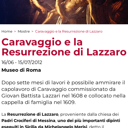
Home
>
Mostre
>
Caravaggio e la Resurrezione di Lazzaro
Tu sei qui
Caravaggio e la
Resurrezione di Lazzaro
16/06 - 15/07/2012
Museo di Roma
Dopo sette mesi di lavori è possibile ammirare il
capolavoro di Caravaggio commissionato da
Giovan Battista Lazzari nel 1608 e collocato nella
cappella di famiglia nel 1609.
La
Resurrezione di Lazzaro
, proveniente dalla chiesa dei
Padri Crociferi di Messina
,
uno dei più importanti dipinti
eseguiti in Sicilia da Michelangelo Merisi
, detto il