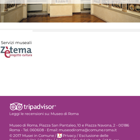
Servizi museali
Leggi le recensioni su:
Museo di Roma
Museo di Roma, Piazza San Pantaleo, 10 e Piazza Navona, 2 - 00186
Roma - Tel. 060608 - Email: museodiroma@comune.roma.it
© 2017 Musei in Comune
/
Privacy
/
Esclusione delle