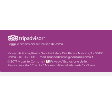
Leggi le recensioni su:
Museo di Roma
Museo di Roma, Piazza San Pantaleo, 10 e Piazza Navona, 2 - 00186
Roma - Tel. 060608 - Email: museodiroma@comune.roma.it
© 2017 Musei in Comune
/
Privacy
/
Esclusione delle
Responsabilità
/
Credits
/
Accessibilità del sito web
/
XML-rss