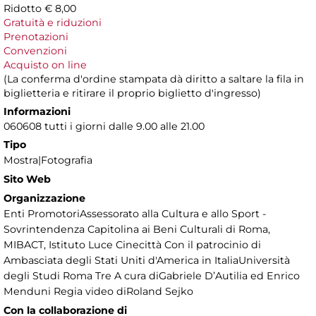
Ridotto € 8,00
Gratuità e riduzioni
Prenotazioni
Convenzioni
Acquisto on line
(La conferma d'ordine stampata dà diritto a saltare la fila in
biglietteria e ritirare il proprio biglietto d'ingresso)
Informazioni
060608 tutti i giorni dalle 9.00 alle 21.00
Tipo
Mostra|Fotografia
Sito Web
Organizzazione
Enti PromotoriAssessorato alla Cultura e allo Sport -
Sovrintendenza Capitolina ai Beni Culturali di Roma,
MIBACT, Istituto Luce Cinecittà Con il patrocinio di
Ambasciata degli Stati Uniti d'America in ItaliaUniversità
degli Studi Roma Tre A cura diGabriele D’Autilia ed Enrico
Menduni Regia video diRoland Sejko
Con la collaborazione di