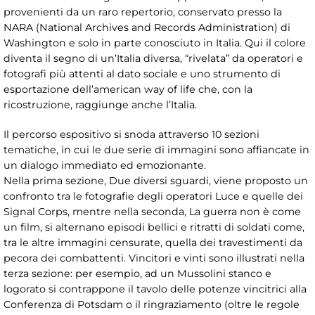
provenienti da un raro repertorio, conservato presso la
NARA (National Archives and Records Administration) di
Washington e solo in parte conosciuto in Italia. Qui il colore
diventa il segno di un’Italia diversa, “rivelata” da operatori e
fotografi più attenti al dato sociale e uno strumento di
esportazione dell’american way of life che, con la
ricostruzione, raggiunge anche l’Italia.
Il percorso espositivo si snoda attraverso 10 sezioni
tematiche, in cui le due serie di immagini sono affiancate in
un dialogo immediato ed emozionante.
Nella prima sezione, Due diversi sguardi, viene proposto un
confronto tra le fotografie degli operatori Luce e quelle dei
Signal Corps, mentre nella seconda, La guerra non è come
un film, si alternano episodi bellici e ritratti di soldati come,
tra le altre immagini censurate, quella dei travestimenti da
pecora dei combattenti. Vincitori e vinti sono illustrati nella
terza sezione: per esempio, ad un Mussolini stanco e
logorato si contrappone il tavolo delle potenze vincitrici alla
Conferenza di Potsdam o il ringraziamento (oltre le regole