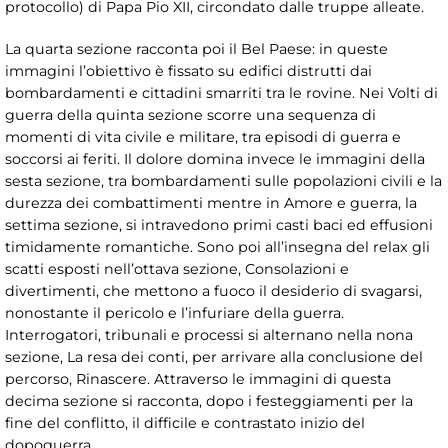
protocollo) di Papa Pio XII, circondato dalle truppe alleate.
La quarta sezione racconta poi il Bel Paese: in queste
immagini l’obiettivo è fissato su edifici distrutti dai
bombardamenti e cittadini smarriti tra le rovine. Nei Volti di
guerra della quinta sezione scorre una sequenza di
momenti di vita civile e militare, tra episodi di guerra e
soccorsi ai feriti. Il dolore domina invece le immagini della
sesta sezione, tra bombardamenti sulle popolazioni civili e la
durezza dei combattimenti mentre in Amore e guerra, la
settima sezione, si intravedono primi casti baci ed effusioni
timidamente romantiche. Sono poi all’insegna del relax gli
scatti esposti nell’ottava sezione, Consolazioni e
divertimenti, che mettono a fuoco il desiderio di svagarsi,
nonostante il pericolo e l’infuriare della guerra.
Interrogatori, tribunali e processi si alternano nella nona
sezione, La resa dei conti, per arrivare alla conclusione del
percorso, Rinascere. Attraverso le immagini di questa
decima sezione si racconta, dopo i festeggiamenti per la
fine del conflitto, il difficile e contrastato inizio del
dopoguerra.