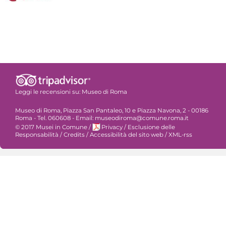
Leggi le recensioni su:
Museo di Roma
Museo di Roma, Piazza San Pantaleo, 10 e Piazza Navona, 2 - 00186
Roma - Tel. 060608 - Email: museodiroma@comune.roma.it
© 2017 Musei in Comune
/
Privacy
/
Esclusione delle
Responsabilità
/
Credits
/
Accessibilità del sito web
/
XML-rss