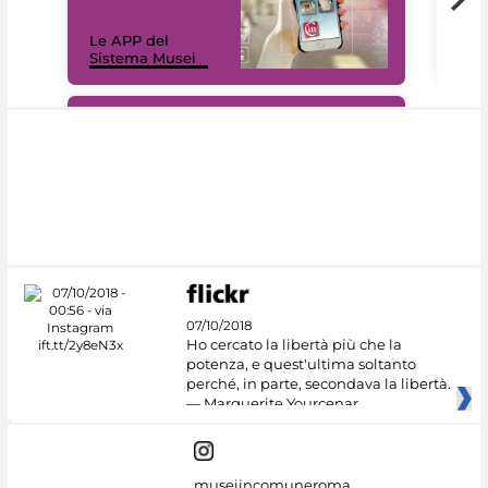
Il 
Le APP del
Mus
Sistema Musei
net
#DiscoverMiC
07/10/2018
Ho cercato la libertà più che la
potenza, e quest'ultima soltanto
perché, in parte, secondava la libertà.
— Marguerite Yourcenar
museiincomuneroma