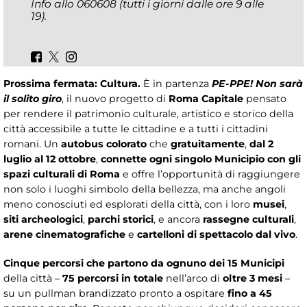
Info allo 060608 (tutti i giorni dalle ore 9 alle
19).
Prossima fermata: Cultura.
È in partenza
PE-PPE! Non sarà
il solito giro
, il nuovo progetto di
Roma Capitale
pensato
per rendere il patrimonio culturale, artistico e storico della
città accessibile a tutte le cittadine e a tutti i cittadini
romani. Un
autobus colorato
che
gratuitamente
,
dal 2
luglio al 12 ottobre
,
connette ogni singolo Municipio
con
gli
spazi culturali di Roma
e offre l’opportunità di raggiungere
non solo i luoghi simbolo della bellezza, ma anche angoli
meno conosciuti ed esplorati della città, con i loro
musei
,
siti archeologici
,
parchi storici
, e ancora
rassegne culturali
,
arene cinematografiche
e
cartelloni di spettacolo dal vivo
.
Cinque percorsi che partono da ognuno dei 15 Municipi
della città –
75 percorsi in totale
nell’arco di
oltre 3 mesi
–
su un pullman brandizzato pronto a ospitare
fino a 45