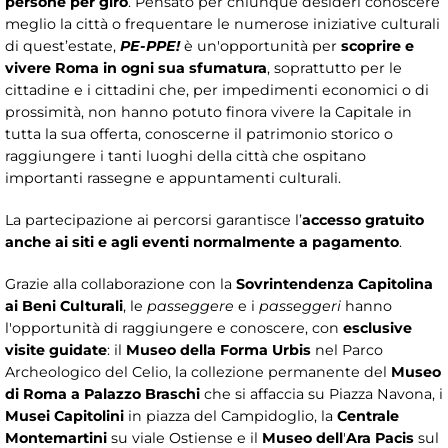
persone per giro
. Pensato per chiunque desideri conoscere
meglio la città o frequentare le numerose iniziative culturali
di quest’estate,
PE-PPE!
è un'opportunità per
scoprire e
vivere Roma in ogni sua sfumatura
, soprattutto per le
cittadine e i cittadini che, per impedimenti economici o di
prossimità, non hanno potuto finora vivere la Capitale in
tutta la sua offerta, conoscerne il patrimonio storico o
raggiungere i tanti luoghi della città che ospitano
importanti rassegne e appuntamenti culturali.
La partecipazione ai percorsi garantisce l’
accesso gratuito
anche ai siti e agli eventi normalmente a pagamento
.
Grazie alla collaborazione con la
Sovrintendenza Capitolina
ai Beni Culturali
, le
passeggere
e i
passeggeri
hanno
l'opportunità di raggiungere e conoscere, con
esclusive
visite guidate
: il
Museo della Forma Urbis
nel Parco
Archeologico del Celio, la collezione permanente del
Museo
di Roma a Palazzo Braschi
che si affaccia su Piazza Navona, i
Musei Capitolini
in piazza del Campidoglio, la
Centrale
Montemartini
su viale Ostiense e il
Museo dell
'
Ara Pacis
sul