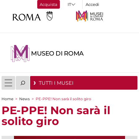
Acquista
Accedi
MUSEO DI ROMA
TUTTI I MUSEI
Home
>
News
>
PE-PPE! Non sarà il solito giro
Tu sei qui
PE-PPE! Non sarà il
solito giro