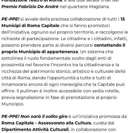
Fondazione Teatro di Roma
, e alle due serate finali del
Premio Fabrizio De André
nel quartiere Magliana.
PE-PPE!
si avvale della preziosa collaborazione di tutti i
15
Municipi di Roma Capitale
che si fanno promotori
dell’iniziativa, ognuno sul proprio territorio, e raccolgono le
richieste di partecipazione. Le cittadine e i cittadini, infatti,
possono prendere parte ai diversi percorsi
contattando il
proprio Municipio di appartenenza
. Un sistema che
sottolinea il ruolo fondamentale svolto dagli enti di
prossimità nel favorire l’incontro tra la cittadinanza e la
ricchezza del patrimonio storico, artistico e culturale della
città di Roma, dando l’opportunità a tutte e tutti di
innamorarsi ancora di ogni meraviglia che la Capitale può
offrire. Il pullman è inoltre accessibile con sedia rotelle,
previa segnalazione in fase di prenotazione al proprio
Municipio.
PE-PPE! Non sarà il solito giro
è un’iniziativa promossa da
Roma Capitale -
Assessorato alla Cultura
, curata dal
Dipartimento Attività Culturali
, in collaborazione con