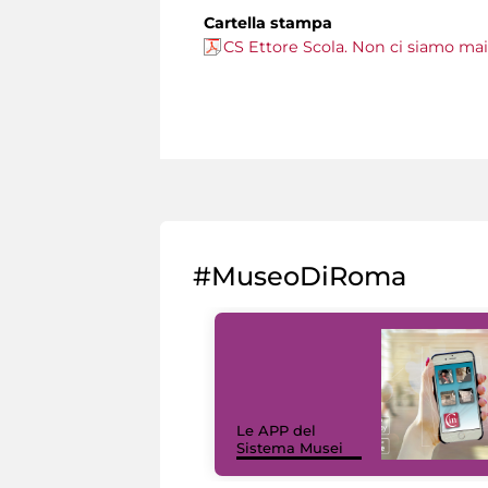
Cartella stampa
CS Ettore Scola. Non ci siamo mai 
#MuseoDiRoma
Le APP del
Sistema Musei