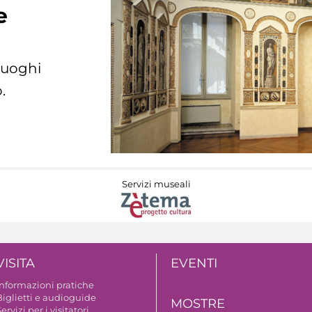
e
 luoghi
.
Servizi museali
VISITA
EVENTI
Informazioni pratiche
Biglietti e audioguide
MOSTRE
ervizi per i visitatori