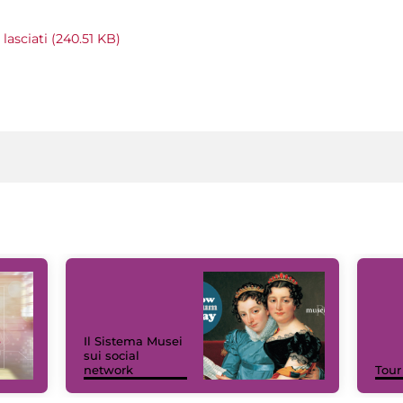
lasciati (240.51 KB)
Il Sistema Musei
sui social
network
Tour