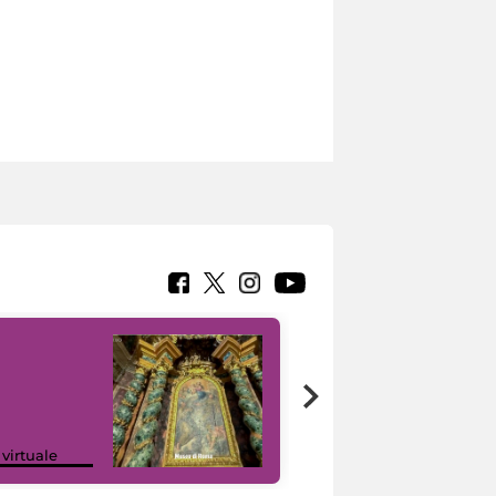
Google Arts &
 virtuale
Culture