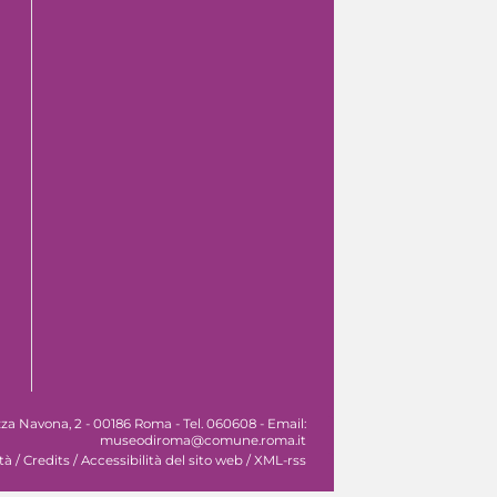
za Navona, 2 - 00186 Roma - Tel. 060608 - Email:
museodiroma@comune.roma.it
tà
/
Credits
/
Accessibilità del sito web
/
XML-rss