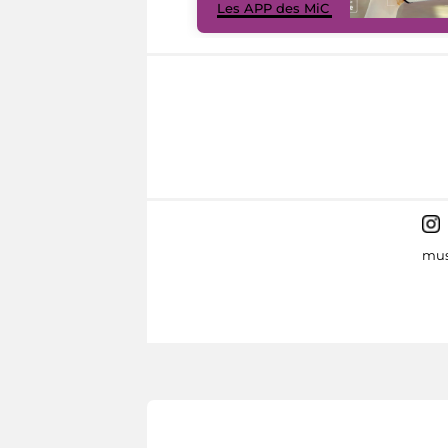
Les APP des MiC
mus