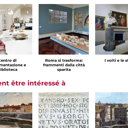
Centro di
Roma si trasforma:
I volti e le 
mentazione e
frammenti dalla città
iblioteca
sparita
t être intéressé à