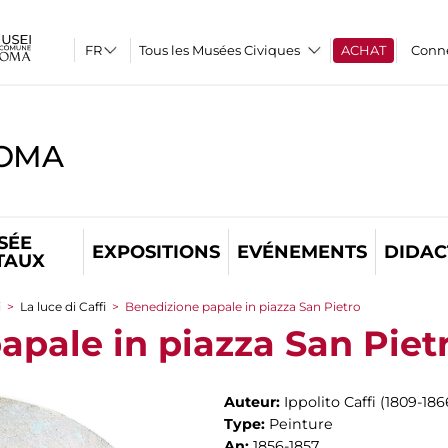
Tous les Musées Civiques
ACHAT
Conn
ROMA
SÉE
EXPOSITIONS
EVÉNEMENTS
DIDAC
TAUX
i
>
La luce di Caffi
>
Benedizione papale in piazza San Pietro
apale in piazza San Piet
Auteur:
Ippolito Caffi (1809-186
Type:
Peinture
An:
1856-1857