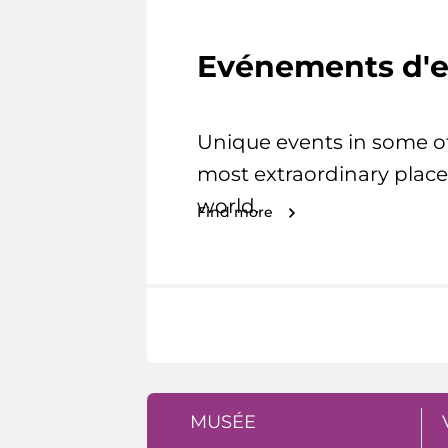
Evénements d'e
Unique events in some o
most extraordinary place
world.
Find more
MUSÉE