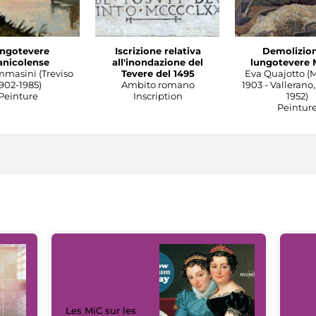
ngotevere
Iscrizione relativa
Demolizion
anicolense
all'inondazione del
lungotevere 
mmasini (Treviso
Tevere del 1495
Eva Quajotto (
902-1985)
Ambito romano
1903 - Vallerano,
Peinture
Inscription
1952)
Peintur
Les MiC sur les