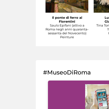
Il ponte di ferro ai
Lu
Fiorentini
Gi
Saulo Epifani (attivo a
Tina To
Roma negli anni quaranta-
1
sessanta del Novecento)
Peinture
#MuseoDiRoma