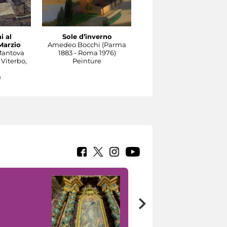
i al
Sole d’inverno
Il Tevere a Castel
Marzio
Amedeo Bocchi (Parma
Sant'Angelo
Mantova
1883 - Roma 1976)
Carlo Socrate (Mezzana
 Viterbo,
Peinture
Bigli, Pavia, 1889 - Rom
1967)
e
Peinture
Google Arts &