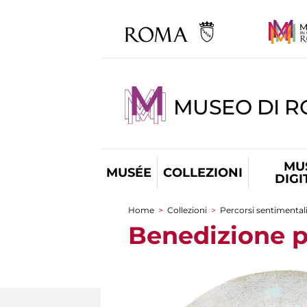
MUSEO DI 
MU
MUSÉE
COLLEZIONI
DIGI
Home
>
Collezioni
>
Percorsi sentimental
You are here
Benedizione p