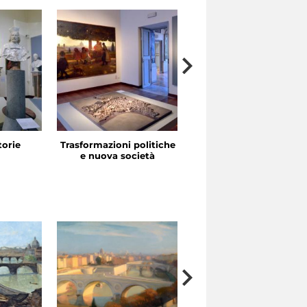
storie
Trasformazioni politiche
La festa in piazza
e nuova società