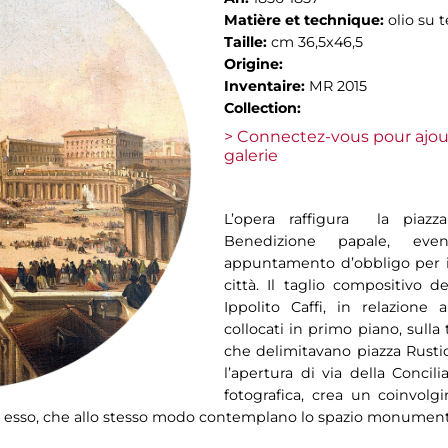
Matière et technique:
olio su t
Taille:
cm 36,5x46,5
Origine:
Inventaire:
MR 2015
Collection:
> Connectez-vous pour ajou
galerie
L’opera raffigura la piazz
Benedizione papale, even
appuntamento d’obbligo per i f
città. Il taglio compositivo d
Ippolito Caffi, in relazione 
collocati in primo piano, sulla 
che delimitavano piazza Rusti
l’apertura di via della Concil
fotografica, crea un coinvolg
in esso, che allo stesso modo contemplano lo spazio monumenta