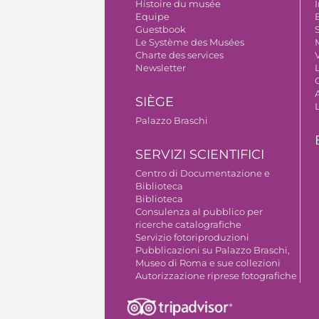
Histoire du musée
I
Equipe
B
Guestbook
S
Le Système des Musées
Charte des services
V
Newsletter
A
SIÈGE
Palazzo Braschi
SERVIZI SCIENTIFICI
Centro di Documentazione e
Biblioteca
Biblioteca
Consulenza al pubblico per
ricerche catalografiche
Servizio fotoriproduzioni
Pubblicazioni su Palazzo Braschi,
Museo di Roma e sue collezioni
Autorizzazione riprese fotografiche