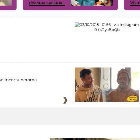
réseaux sociaux
Visit
eiincomuneroma