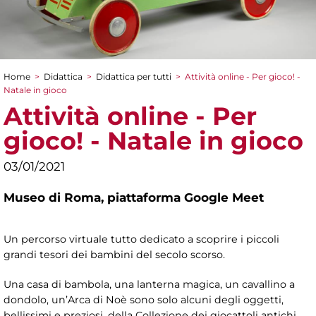
Home
>
Didattica
>
Didattica per tutti
>
Attività online - Per gioco! -
Tu sei qui
Natale in gioco
Attività online - Per
gioco! - Natale in gioco
03/01/2021
Museo di Roma,
piattaforma Google Meet
Un percorso virtuale tutto dedicato a scoprire i piccoli
grandi tesori dei bambini del secolo scorso.
Una casa di bambola, una lanterna magica, un cavallino a
dondolo, un’Arca di Noè sono solo alcuni degli oggetti,
bellissimi e preziosi, della Collezione dei giocattoli antichi