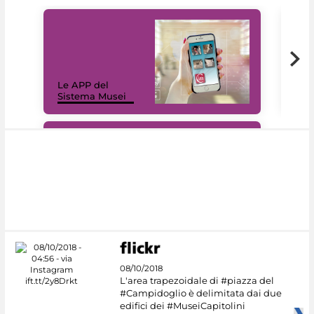
Il 
Le APP del
Mus
Sistema Musei
net
#DiscoverMiC
08/10/2018
L'area trapezoidale di #piazza del
#Campidoglio è delimitata dai due
edifici dei #MuseiCapitolini