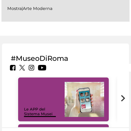
Mostra|Arte Moderna
#MuseoDiRoma
Il 
Le APP del
Mus
Sistema Musei
net