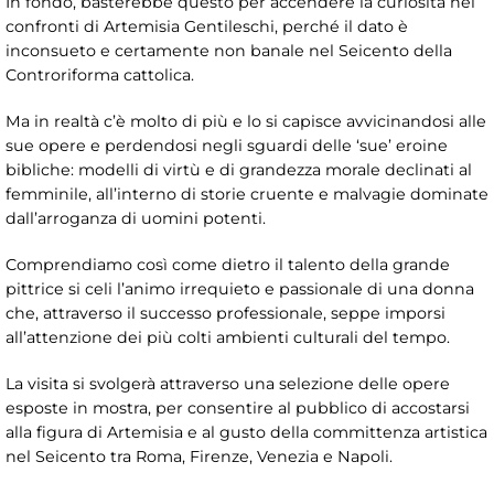
In fondo, basterebbe questo per accendere la curiosità nei
confronti di Artemisia Gentileschi, perché il dato è
inconsueto e certamente non banale nel Seicento della
Controriforma cattolica.
Ma in realtà c’è molto di più e lo si capisce avvicinandosi alle
sue opere e perdendosi negli sguardi delle ‘sue’ eroine
bibliche: modelli di virtù e di grandezza morale declinati al
femminile, all’interno di storie cruente e malvagie dominate
dall’arroganza di uomini potenti.
Comprendiamo così come dietro il talento della grande
pittrice si celi l’animo irrequieto e passionale di una donna
che, attraverso il successo professionale, seppe imporsi
all’attenzione dei più colti ambienti culturali del tempo.
La visita si svolgerà attraverso una selezione delle opere
esposte in mostra, per consentire al pubblico di accostarsi
alla figura di Artemisia e al gusto della committenza artistica
nel Seicento tra Roma, Firenze, Venezia e Napoli.