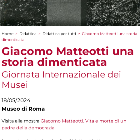
Home
>
Didattica
>
Didattica per tutti
>
Giacomo Matteotti una storia
Tu sei qui
dimenticata
Giacomo Matteotti una
storia dimenticata
Giornata Internazionale dei
Musei
18/05/2024
Museo di Roma
Visita alla mostra
Giacomo Matteotti. Vita e morte di un
padre della democrazia