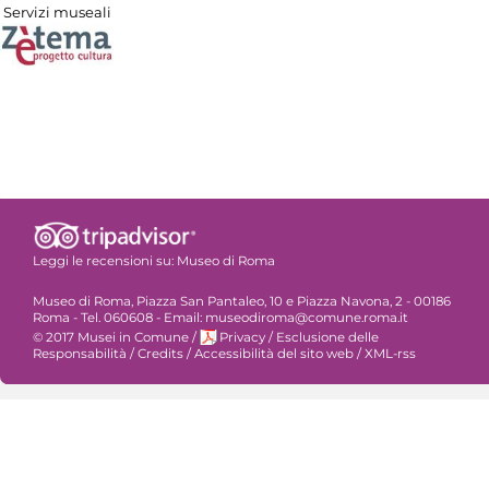
Servizi museali
Leggi le recensioni su:
Museo di Roma
Museo di Roma, Piazza San Pantaleo, 10 e Piazza Navona, 2 - 00186
Roma - Tel. 060608 - Email: museodiroma@comune.roma.it
© 2017 Musei in Comune
/
Privacy
/
Esclusione delle
Responsabilità
/
Credits
/
Accessibilità del sito web
/
XML-rss