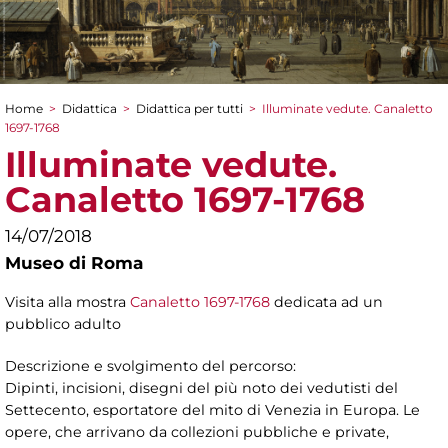
Home
>
Didattica
>
Didattica per tutti
>
Illuminate vedute. Canaletto
Tu sei qui
1697-1768
Illuminate vedute.
Canaletto 1697-1768
14/07/2018
Museo di Roma
Visita alla mostra
Canaletto 1697-1768
dedicata ad un
pubblico adulto
Descrizione e svolgimento del percorso:
Dipinti, incisioni, disegni del più noto dei vedutisti del
Settecento, esportatore del mito di Venezia in Europa. Le
opere, che arrivano da collezioni pubbliche e private,