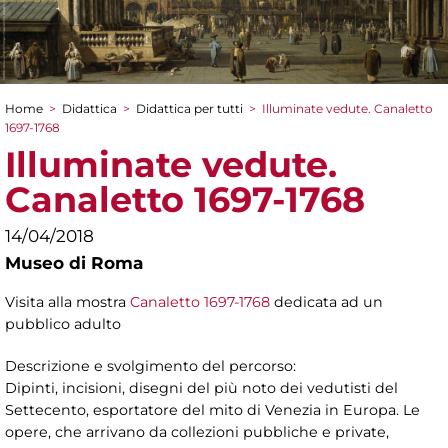
Home
>
Didattica
>
Didattica per tutti
>
Illuminate vedute. Canaletto
Tu sei qui
1697-1768
Illuminate vedute.
Canaletto 1697-1768
14/04/2018
Museo di Roma
Visita alla mostra
Canaletto 1697-1768
dedicata ad un
pubblico adulto
Descrizione e svolgimento del percorso:
Dipinti, incisioni, disegni del più noto dei vedutisti del
Settecento, esportatore del mito di Venezia in Europa. Le
opere, che arrivano da collezioni pubbliche e private,