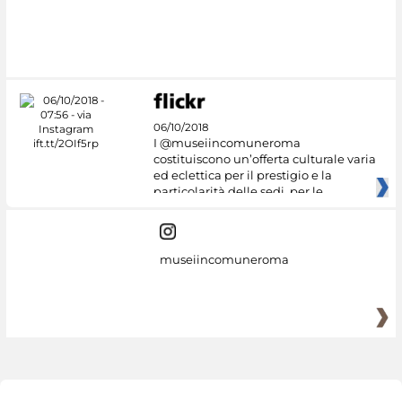
#DiscoverMiC
06/10/2018
I @museiincomuneroma
costituiscono un’offerta culturale varia
ed eclettica per il prestigio e la
particolarità delle sedi, per le
museiincomuneroma