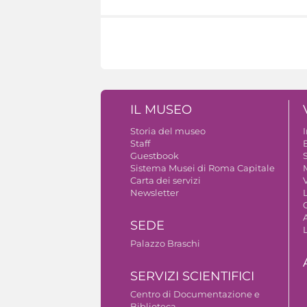
IL MUSEO
Storia del museo
Staff
Guestbook
S
Sistema Musei di Roma Capitale
Carta dei servizi
V
Newsletter
A
SEDE
Palazzo Braschi
SERVIZI SCIENTIFICI
Centro di Documentazione e
Biblioteca