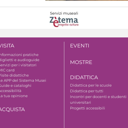
Servizi museali
VISITA
EVENTI
Informazioni pratiche
Biglietti e audioguide
MOSTRE
ervizi per i visitatori
MIC card
isite didattiche
DIDATTICA
Le APP del Sistema Musei
Didattica per le scuole
Guide e cataloghi
ccessibilità
Didattica per tutti
La tua opinione
Incontri per docenti e studenti
universitari
Progetti accessibili
ACQUISTA