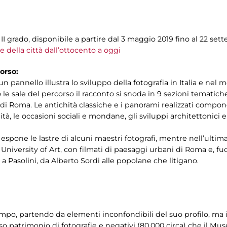
e II grado, disponibile a partire dal 3 maggio 2019 fino al 22 se
 della città dall’ottocento a oggi
orso:
e un pannello illustra lo sviluppo della fotografia in Italia e nel
le sale del percorso il racconto si snoda in 9 sezioni tematiche 
o di Roma. Le antichità classiche e i panorami realizzati compon
tà, le occasioni sociali e mondane, gli sviluppi architettonici 
pone le lastre di alcuni maestri fotografi, mentre nell’ultima
 University of Art, con filmati di paesaggi urbani di Roma e, f
i a Pasolini, da Alberto Sordi alle popolane che litigano.
mpo, partendo da elementi inconfondibili del suo profilo, ma 
so patrimonio di fotografie e negativi (80.000 circa) che il M