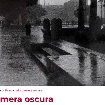
e
>
Roma nella camera oscura
amera oscura