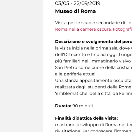
03/05 - 22/09/2019
Museo di Roma
Visita per le scuole secondarie di I 
Roma nella camera oscura. Fotografie
Descrizione e svolgimento del perc
la visita inizia nella prima sala, dov
dell’Ottocento e fino ad oggi. Lungo 
più familiari nell’immaginario visiv
San Pietro come cuore della cristiani
alle periferie attuali.
Una stanza appositamente oscurata es
realizzata dagli studenti della Rome
‘emblematiche’ della città: da Fellin
Durata:
90 minuti
Finalità didattica della visita:
mostrare lo sviluppo di Roma nel te
rivisitazione. Far conoscere l’immen