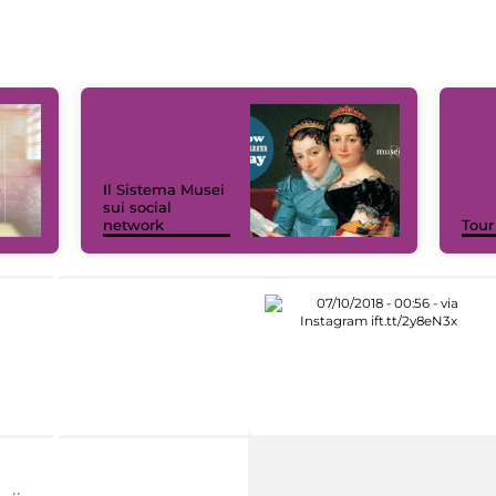
Il Sistema Musei
sui social
network
Tour