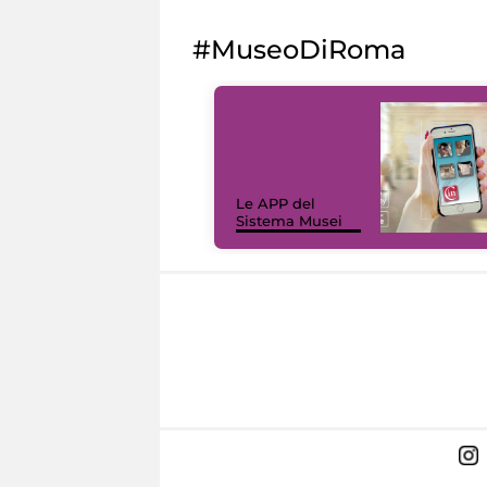
#MuseoDiRoma
Le APP del
Sistema Musei