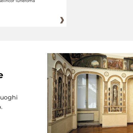
eiincomuneroma
e
 luoghi
.