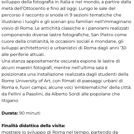
sviluppo della fotografia in Italia e nel mondo, a partire dalla
metà dell’Ottocento e fino ad oggi. Lungo le sale del
percorso il racconto si snoda in 9 sezioni tematiche che
illustrano i luoghi e gli scenari più familiari nell’immaginario
visivo di Roma. Le antichità classiche e i panorami realizzati
componendo diverse lastre fotografiche, San Pietro come
cuore della cristianità, le occasioni sociali e mondane, gli
sviluppi architettonici e urbanistici di Roma dagli anni ’30
alle periferie attuali.
Una stanza appositamente oscurata espone le lastre di
alcuni maestri fotografi, mentre nell’ultima sala è
posizionata una installazione realizzata dagli studenti della
Rome University of Art, con filmati di paesaggi urbani di
Roma e, fuori campo, alcune voci ‘emblematiche’ della città:
da Fellini a Pasolini, da Alberto Sordi alle popolane che
litigano.
Durata:
90 minuti
Finalità didattica della visita:
mostrare lo sviluppo di Roma nel tempo, partendo da