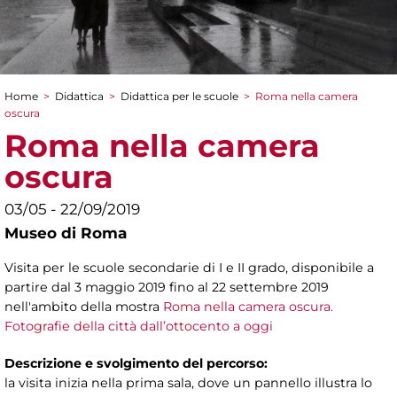
Home
>
Didattica
>
Didattica per le scuole
>
Roma nella camera
Tu sei qui
oscura
Roma nella camera
oscura
03/05 - 22/09/2019
Museo di Roma
Visita per le scuole secondarie di I e II grado, disponibile a
partire dal 3 maggio 2019 fino al 22 settembre 2019
nell'ambito della mostra
Roma nella camera oscura.
Fotografie della città dall’ottocento a oggi
Descrizione e svolgimento del percorso:
la visita inizia nella prima sala, dove un pannello illustra lo