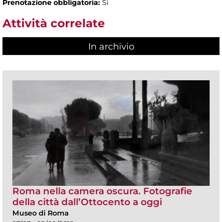
Prenotazione obbligatoria:
Sì
Attività correlate
In archivio
Roma nella camera oscura. Fotografie
della città dall’Ottocento a oggi
Museo di Roma