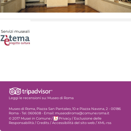
Servizi museali
Leggi le recensioni su:
Museo di Roma
Museo di Roma, Piazza San Pantaleo, 10 e Piazza Navona, 2 - 00186
Roma - Tel. 060608 - Email: museodiroma@comune.roma.it
© 2017 Musei in Comune
/
Privacy
/
Esclusione delle
Responsabilità
/
Credits
/
Accessibilità del sito web
/
XML-rss