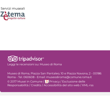
Servizi museali
Leggi le recensioni su:
Museo di Roma
Museo di Roma, Piazza San Pantaleo, 10 e Piazza Navona, 2 - 00186
Roma - Tel. 060608 - Email: museodiroma@comune.roma.it
© 2017 Musei in Comune
/
Privacy
/
Esclusione delle
Responsabilità
/
Credits
/
Accessibilità del sito web
/
XML-rss