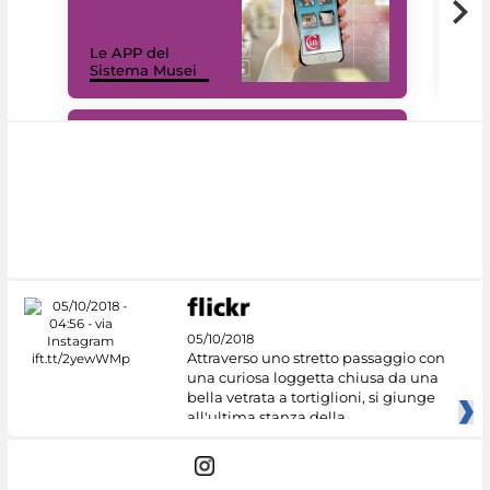
Il 
Le APP del
Mus
Sistema Musei
net
#DiscoverMiC
05/10/2018
Attraverso uno stretto passaggio con
una curiosa loggetta chiusa da una
bella vetrata a tortiglioni, si giunge
all'ultima stanza della