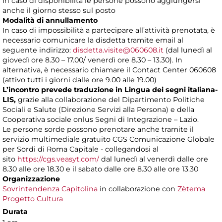
In caso di disponibilità le persone possono aggiungersi
anche il giorno stesso sul posto
Modalità di annullamento
In caso di impossibilità a partecipare all’attività prenotata, è
necessario comunicare la disdetta tramite email al
seguente indirizzo:
disdetta.visite@060608.it
(dal lunedì al
giovedì ore 8.30 – 17.00/ venerdì ore 8.30 – 13.30). In
alternativa, è necessario chiamare il Contact Center 060608
(attivo tutti i giorni dalle ore 9.00 alle 19.00)
L’incontro prevede traduzione in Lingua dei segni italiana-
LIS,
grazie alla collaborazione del Dipartimento Politiche
Sociali e Salute (Direzione Servizi alla Persona) e della
Cooperativa sociale onlus Segni di Integrazione – Lazio.
Le persone sorde possono prenotare anche tramite il
servizio multimediale gratuito CGS Comunicazione Globale
per Sordi di Roma Capitale - collegandosi al
sito
https://cgs.veasyt.com/
dal lunedì al venerdì dalle ore
8.30 alle ore 18.30 e il sabato dalle ore 8.30 alle ore 13.30
Organizzazione
Sovrintendenza Capitolina
in collaborazione con
Zètema
Progetto Cultura
Durata