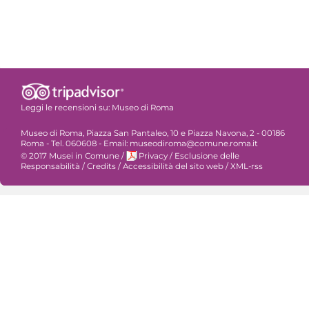
Leggi le recensioni su:
Museo di Roma
Museo di Roma, Piazza San Pantaleo, 10 e Piazza Navona, 2 - 00186
Roma - Tel. 060608 - Email: museodiroma@comune.roma.it
© 2017 Musei in Comune
/
Privacy
/
Esclusione delle
Responsabilità
/
Credits
/
Accessibilità del sito web
/
XML-rss