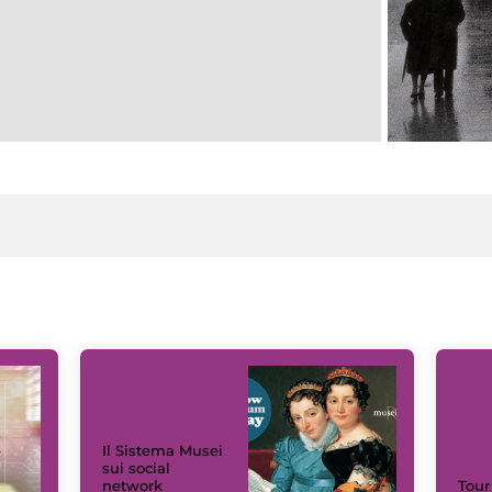
Il Sistema Musei
sui social
network
Tour