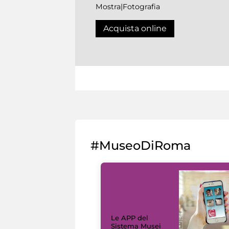
Mostra|Fotografia
Acquista online
#MuseoDiRoma
Le APP del
Sistema Musei