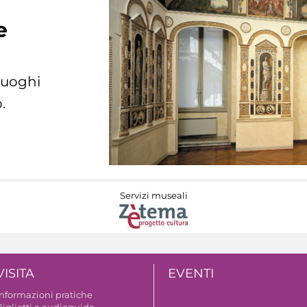
e
 luoghi
.
Servizi museali
VISITA
EVENTI
Informazioni pratiche
Biglietti e audioguide