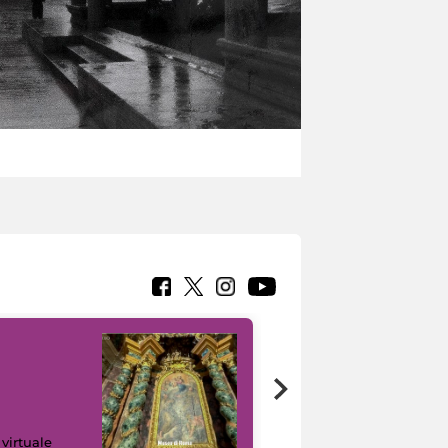
Google Arts &
 virtuale
Culture