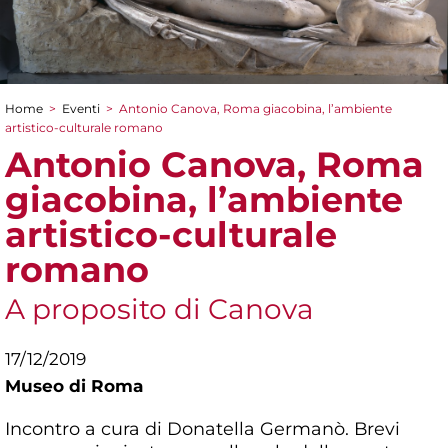
Home
>
Eventi
>
Antonio Canova, Roma giacobina, l’ambiente
Tu sei qui
artistico-culturale romano
Antonio Canova, Roma
giacobina, l’ambiente
artistico-culturale
romano
A proposito di Canova
17/12/2019
Museo di Roma
Incontro a cura di Donatella Germanò. Brevi