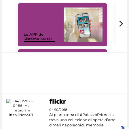
Il 
Le APP del
Mus
Sistema Musei
net
#DiscoverMiC
04/10/2018
Al piano terra di #PalazzoPrimoli si
trova una collezione di opere d’arte,
cimeli napoleonici, memorie