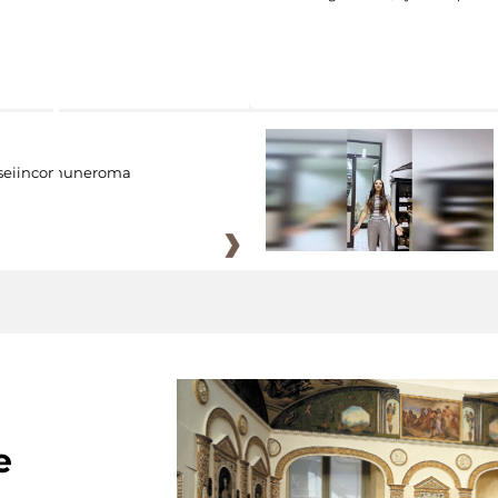
eiincomuneroma
e