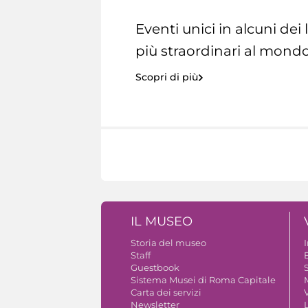
Eventi unici in alcuni dei
più straordinari al mondo
Scopri di più
IL MUSEO
Storia del museo
Staff
Guestbook
S
Sistema Musei di Roma Capitale
Carta dei servizi
V
Newsletter