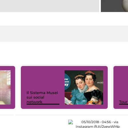
Il Sistema Musei
sui social
network
Tour