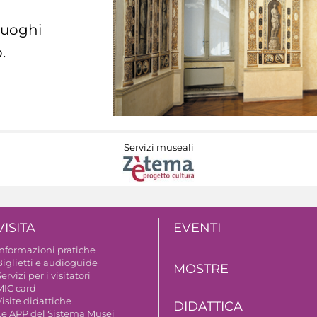
 luoghi
.
Servizi museali
VISITA
EVENTI
Informazioni pratiche
Biglietti e audioguide
MOSTRE
ervizi per i visitatori
MIC card
isite didattiche
DIDATTICA
Le APP del Sistema Musei