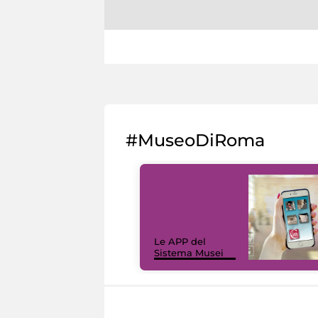
#MuseoDiRoma
Le APP del
Sistema Musei