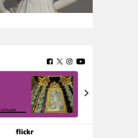
Google Arts &
 virtuale
Culture