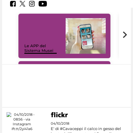
Il 
Le APP del
Mus
Sistema Musei
net
#DiscoverMiC
04/10/2018
E' di #Cavaceppi il calco in gesso del