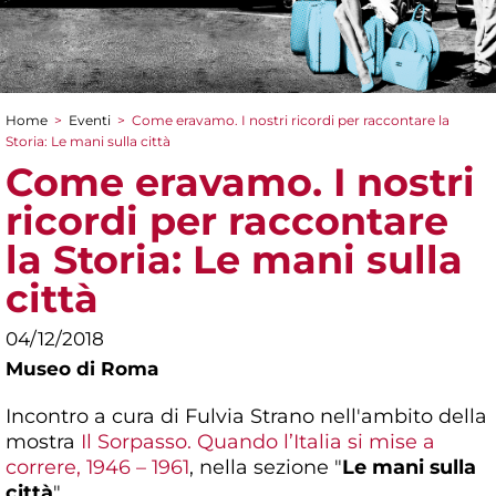
Home
>
Eventi
>
Come eravamo. I nostri ricordi per raccontare la
Tu sei qui
Storia: Le mani sulla città
Come eravamo. I nostri
ricordi per raccontare
la Storia: Le mani sulla
città
04/12/2018
Museo di Roma
Incontro a cura di Fulvia Strano nell'ambito della
mostra
Il Sorpasso. Quando l’Italia si mise a
correre, 1946 – 1961
, nella sezione "
Le mani sulla
città
"