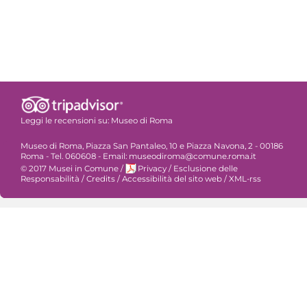
Leggi le recensioni su:
Museo di Roma
Museo di Roma, Piazza San Pantaleo, 10 e Piazza Navona, 2 - 00186
Roma - Tel. 060608 - Email: museodiroma@comune.roma.it
© 2017 Musei in Comune
/
Privacy
/
Esclusione delle
Responsabilità
/
Credits
/
Accessibilità del sito web
/
XML-rss