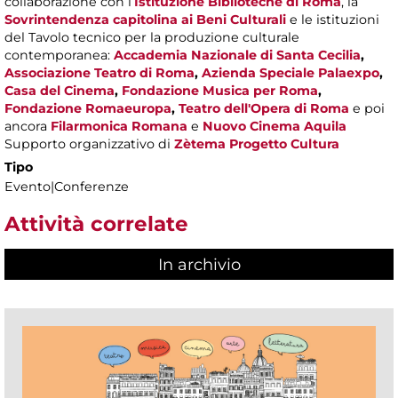
collaborazione con l’
Istituzione Biblioteche di Roma
, la
Sovrintendenza capitolina ai Beni Culturali
e le istituzioni
del Tavolo tecnico per la produzione culturale
contemporanea:
Accademia Nazionale di Santa Cecilia
,
Associazione Teatro di Roma
,
Azienda Speciale Palaexpo
,
Casa del Cinema
,
Fondazione Musica per Roma
,
Fondazione Romaeuropa
,
Teatro dell'Opera di Roma
e poi
ancora
Filarmonica Romana
e
Nuovo Cinema Aquila
Supporto organizzativo di
Zètema Progetto Cultura
Tipo
Evento|Conferenze
Attività correlate
In archivio