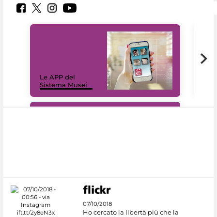
Il 
Le APP del
Mus
Sistema Musei
net
#DiscoverMiC
07/10/2018
Ho cercato la libertà più che la