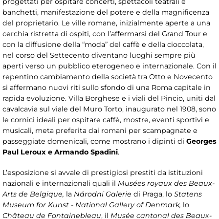
progettati per ospitare concerti, spettacoli teatrali e
banchetti, manifestazione del potere e della magnificenza
del proprietario. Le ville romane, inizialmente aperte a una
cerchia ristretta di ospiti, con l’affermarsi del Grand Tour e
con la diffusione della “moda” del caffè e della cioccolata,
nel corso del Settecento diventano luoghi sempre più
aperti verso un pubblico eterogeneo e internazionale. Con il
repentino cambiamento della società tra Otto e Novecento
si affermano nuovi riti sullo sfondo di una Roma capitale in
rapida evoluzione. Villa Borghese e i viali del Pincio, uniti dal
cavalcavia sul viale del Muro Torto, inaugurato nel 1908, sono
le cornici ideali per ospitare caffè, mostre, eventi sportivi e
musicali, meta preferita dai romani per scampagnate e
passeggiate domenicali, come mostrano i dipinti di
Georges
Paul Leroux e Armando Spadini
.
L’esposizione si avvale di prestigiosi prestiti da istituzioni
nazionali e internazionali quali il
Musées royaux des Beaux-
Arts de Belgique,
la
Národní Galerie
di Praga, lo
Statens
Museum for Kunst - National Gallery of Denmark,
lo
Château de Fontainebleau
, il
Musée cantonal des Beaux-