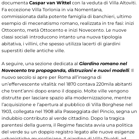
documenta
Caspar van Wittel
con la veduta di Villa Altoviti.
Fa eccezione Villa Torlonia in via Nomentana,
commissionata dalla potente famiglia di banchieri, ultimo
esempio di mecenatismo romano, realizzata in tre fasi: inizi
Ottocento, metà Ottocento e inizi Novecento. Le nuove
classi sociali introducono intanto una nuova tipologia
abitativa, i villini, che spesso utilizza lacerti di giardini
superstiti delle antiche ville.
A seguire, una sezione dedicata al
Giardino romano nel
Novecento tra propaganda, distruzioni e nuovi modelli
. Il
nuovo secolo si apre per Roma all’insegna di
un’effervescente vitalità: nel 1870 contava 220mila abitanti
che trent’anni dopo erano il doppio. Molte ville vengono
distrutte per lasciare spazio alla modernizzazione, mentre
l’acquisizione e l’apertura al pubblico di Villa Borghese nel
1903, collegata nel 1908 alla Passeggiata del Pincio, segna un
indubbio contributo al verde cittadino. Dopo la tragica
parentesi della guerra, il Regime fascista avvia una politica
del verde su un doppio registro legato alle nuove esigenze
urbanistiche mussoliniane. Il giardino di Villa Rivaldi, ad