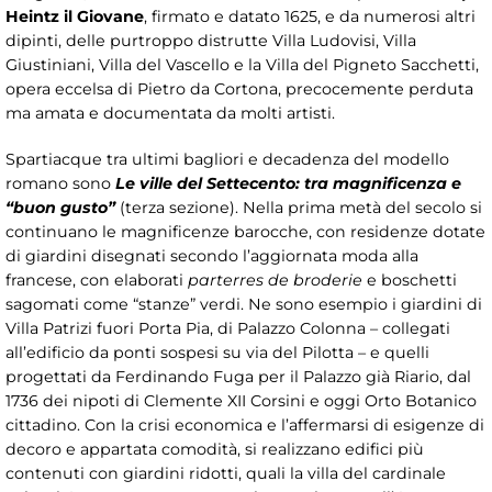
Heintz il Giovane
, firmato e datato 1625, e da numerosi altri
dipinti, delle purtroppo distrutte Villa Ludovisi, Villa
Giustiniani, Villa del Vascello e la Villa del Pigneto Sacchetti,
opera eccelsa di Pietro da Cortona, precocemente perduta
ma amata e documentata da molti artisti.
Spartiacque tra ultimi bagliori e decadenza del modello
romano sono
Le ville del Settecento: tra magnificenza e
“buon gusto”
(terza sezione). Nella prima metà del secolo si
continuano le magnificenze barocche, con residenze dotate
di giardini disegnati secondo l’aggiornata moda alla
francese, con elaborati
parterres de broderie
e boschetti
sagomati come “stanze” verdi. Ne sono esempio i giardini di
Villa Patrizi fuori Porta Pia, di Palazzo Colonna – collegati
all’edificio da ponti sospesi su via del Pilotta – e quelli
progettati da Ferdinando Fuga per il Palazzo già Riario, dal
1736 dei nipoti di Clemente XII Corsini e oggi Orto Botanico
cittadino. Con la crisi economica e l’affermarsi di esigenze di
decoro e appartata comodità, si realizzano edifici più
contenuti con giardini ridotti, quali la villa del cardinale