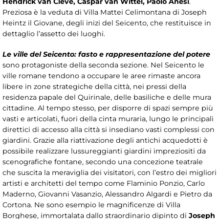
Hendrick van Cleve, Caspar van Wittel, Paolo Anesi
.
Preziosa è la veduta di Villa Mattei Celimontana di Joseph
Heintz il Giovane, degli inizi del Seicento, che restituisce in
dettaglio l’assetto dei luoghi.
Le ville del Seicento: fasto e rappresentazione del potere
sono protagoniste della seconda sezione. Nel Seicento le
ville romane tendono a occupare le aree rimaste ancora
libere in zone strategiche della città, nei pressi della
residenza papale del Quirinale, delle basiliche e delle mura
cittadine. Al tempo stesso, per disporre di spazi sempre più
vasti e articolati, fuori della cinta muraria, lungo le principali
direttici di accesso alla città si insediano vasti complessi con
giardini. Grazie alla riattivazione degli antichi acquedotti è
possibile realizzare lussureggianti giardini impreziositi da
scenografiche fontane, secondo una concezione teatrale
che suscita la meraviglia dei visitatori, con l’estro dei migliori
artisti e architetti del tempo come Flaminio Ponzio, Carlo
Maderno, Giovanni Vasanzio, Alessandro Algardi e Pietro da
Cortona. Ne sono esempio le magnificenze di Villa
Borghese, immortalata dallo straordinario dipinto di
Joseph