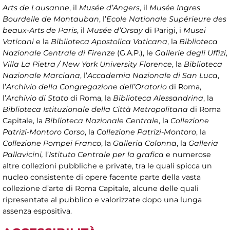
Arts de Lausanne
, il
Musée d’Angers
, il
Musée Ingres
Bourdelle de Montauban
, l’
Ecole Nationale Supérieure des
beaux-Arts de Paris
, il
Musée d’Orsay
di Parigi, i
Musei
Vaticani
e la
Biblioteca Apostolica Vaticana
, la
Biblioteca
Nazionale Centrale di Firenze
(G.A.P.), le
Gallerie degli Uffizi
,
Villa La Pietra / New York University Florence
, la
Biblioteca
Nazionale Marciana
, l’
Accademia Nazionale di San Luca
,
l’
Archivio della Congregazione dell’Oratorio
di Roma,
l’
Archivio di Stato
di Roma, la
Biblioteca Alessandrina
, la
Biblioteca Istituzionale della Città Metropolitana
di Roma
Capitale, la
Biblioteca Nazionale Centrale
, la
Collezione
Patrizi-Montoro Corso
, la
Collezione Patrizi-Montoro
, la
Collezione Pompei Franco
, la
Galleria Colonna
, la
Galleria
Pallavicini,
l’
Istituto Centrale per la grafica
e numerose
altre collezioni pubbliche e private, tra le quali spicca un
nucleo consistente di opere facente parte della vasta
collezione d’arte di Roma Capitale, alcune delle quali
ripresentate al pubblico e valorizzate dopo una lunga
assenza espositiva.