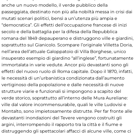
anche un nuovo modello, il verde pubblico della
passeggiata, destinato non più alla nobiltà messa in crisi dai
mutati scenari politici, bensì a un’utenza più ampia e
“democratica”. Gli effetti dell’occupazione francese di inizi
secolo e della battaglia per la difesa della Repubblica
romana del 1849 depauperano e distruggono ville e giardini,
soprattutto sul Gianicolo. Scompare l’originale Villetta Doria,
nell’area dell’attuale Galoppatoio di Villa Borghese, unico
insuperato esempio di giardino “all’inglese”, fortunatamente
immortalata in varie vedute. Ancor più devastanti sono gli
effetti del nuovo ruolo di Roma capitale. Dopo il 1870, infatti,
le necessità di un’urbanistica condizionata dall’aumento
vertiginoso della popolazione e dalle necessità di nuove
strutture viarie e funzionali si impongono a scapito del
verde storico, soprattutto all’interno delle Mura Aureliane:
ville dal valore incommensurabile, quali le ville Ludovisi e
Montalto, sono impietosamente distrutte. Per far fronte alle
devastanti inondazioni del Tevere vengono costruiti gli
argini, interrompendo il rapporto tra la città e il fiume e
distruggendo gli spettacolari affacci di alcune ville, come ci