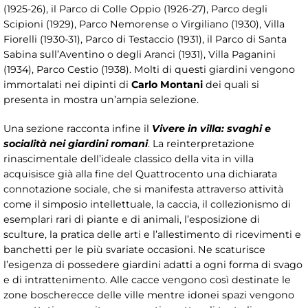
(1925-26), il Parco di Colle Oppio (1926-27), Parco degli
Scipioni (1929), Parco Nemorense o Virgiliano (1930), Villa
Fiorelli (1930-31), Parco di Testaccio (1931), il Parco di Santa
Sabina sull’Aventino o degli Aranci (1931), Villa Paganini
(1934), Parco Cestio (1938). Molti di questi giardini vengono
immortalati nei dipinti di
Carlo Montani
dei quali si
presenta in mostra un’ampia selezione.
Una sezione racconta infine il
Vivere in villa: svaghi e
socialità nei giardini romani
. La reinterpretazione
rinascimentale dell’ideale classico della vita in villa
acquisisce già alla fine del Quattrocento una dichiarata
connotazione sociale, che si manifesta attraverso attività
come il simposio intellettuale, la caccia, il collezionismo di
esemplari rari di piante e di animali, l’esposizione di
sculture, la pratica delle arti e l’allestimento di ricevimenti e
banchetti per le più svariate occasioni. Ne scaturisce
l’esigenza di possedere giardini adatti a ogni forma di svago
e di intrattenimento. Alle cacce vengono così destinate le
zone boscherecce delle ville mentre idonei spazi vengono