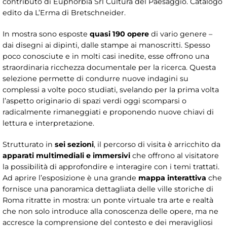
contributo di Euphorbia Srl Cultura del Paesaggio. Catalogo
edito da L’Erma di Bretschneider.
In mostra sono esposte
quasi 190 opere
di vario genere –
dai disegni ai dipinti, dalle stampe ai manoscritti. Spesso
poco conosciute e in molti casi inedite, esse offrono una
straordinaria ricchezza documentale per la ricerca. Questa
selezione permette di condurre nuove indagini su
complessi a volte poco studiati, svelando per la prima volta
l’aspetto originario di spazi verdi oggi scomparsi o
radicalmente rimaneggiati e proponendo nuove chiavi di
lettura e interpretazione.
Strutturato in
sei sezioni
, il percorso di visita è arricchito da
apparati multimediali e immersivi
che offrono al visitatore
la possibilità di approfondire e interagire con i temi trattati.
Ad aprire l’esposizione è una grande
mappa interattiva
che
fornisce una panoramica dettagliata delle ville storiche di
Roma ritratte in mostra: un ponte virtuale tra arte e realtà
che non solo introduce alla conoscenza delle opere, ma ne
accresce la comprensione del contesto e dei meravigliosi