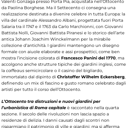
Valenti Gonzaga presso Porta Pia, acquistata nell’Ottocento
da Paolina Borghese. Ma il Settecento ci consegna una
realizzazione destinata a divenire celebre in tutta Europa: la
villa del cardinale Alessandro Albani, progettata fuori Porta
Salaria tra il 1747 e il 1763 da Carlo Marchionni, con Giovanni
Battista Nolli, Giovanni Battista Piranesi e lo storico dell’arte
antica Johann Joachim Winckelmann per la mirabile
collezione d’antichità. I giardini mantengono un disegno
formale con aiuole elaborate e assi prospettici, come ben
mostra l’incisione colorata di
Francesco Panini del 1770
, ma
accolgono anche strutture tipiche dei giardini inglesi, come
la
caffeaus
semicircolare o il casino del bigliardo,
immortalato dal dipinto di
Christoffer Wilhelm Eckersberg
,
definendo un mix di fascino e gusto romano celebrato dagli
artisti per tutto il corso dell’Ottocento.
L’Ottocento tra distruzioni e nuovi giardini per
l’urbanistica di Roma capitale
è raccontato nella quarta
sezione. Il secolo delle rivoluzioni non lascia spazio a
residenze di delizia. I danni causati dagli scontri non
risparmiano il patrimonio di ville e giardini; ma si afferma