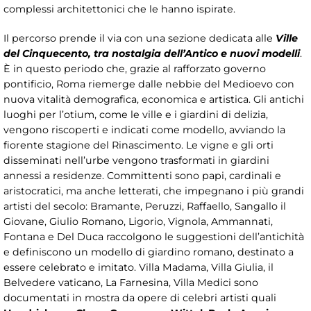
complessi architettonici che le hanno ispirate.
Il percorso prende il via con una sezione dedicata alle
Ville
del Cinquecento, tra nostalgia dell’Antico e nuovi modelli
.
È in questo periodo che, grazie al rafforzato governo
pontificio, Roma riemerge dalle nebbie del Medioevo con
nuova vitalità demografica, economica e artistica. Gli antichi
luoghi per l’otium, come le ville e i giardini di delizia,
vengono riscoperti e indicati come modello, avviando la
fiorente stagione del Rinascimento. Le vigne e gli orti
disseminati nell’urbe vengono trasformati in giardini
annessi a residenze. Committenti sono papi, cardinali e
aristocratici, ma anche letterati, che impegnano i più grandi
artisti del secolo: Bramante, Peruzzi, Raffaello, Sangallo il
Giovane, Giulio Romano, Ligorio, Vignola, Ammannati,
Fontana e Del Duca raccolgono le suggestioni dell’antichità
e definiscono un modello di giardino romano, destinato a
essere celebrato e imitato. Villa Madama, Villa Giulia, il
Belvedere vaticano, La Farnesina, Villa Medici sono
documentati in mostra da opere di celebri artisti quali