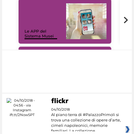
Il 
Le APP del
Mus
Sistema Musei
net
#DiscoverMiC
04/10/2018
Al piano terra di #PalazzoPrimoli si
trova una collezione di opere d’arte,
cimeli napoleonici, memorie
familiari. La collezione