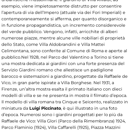
esempio, viene impietosamente distrutto per consentire
l’apertura di via dell’Impero (attuale via dei Fori Imperiali) e
contemporaneamente si afferma, per quanto disorganico e
in funzione propagandistica, un incremento considerevole
del verde pubblico. Vengono, infatti, arricchite di alberi
numerose piazze, mentre alcune ville nobiliari di proprietà
dello Stato, come Villa Aldobrandini e Villa Mattei
Celimontana, sono conferite al Comune di Roma e aperte al
pubblico.Nel 1928, nel Parco del Valentino a Torino si tiene
una mostra dedicata ai giardini con una forte presenza del
Servizio Giardini romano che allestisce un padiglione
barocco e sistemazioni a giardino, progettate da Raffaele de
Vico, in gran parte ispirate a Villa Borghese. Nel 1931, a
Firenze, un’altra mostra esalta il primato italiano con dieci
modelli di villa e se ne presenta in mostra il filmato d’epoca.
Il modello di villa romana tra Cinque e Seicento, realizzato in
miniatura da
Luigi Piccinato
, è qui illustrato in una foto
d’epoca. Numerosi sono i giardini progettati per lo più da
Raffaele de Vico: Villa Glori (Parco della Rimembranza) 1924,
Parco Flaminio (1924), Villa Caffarelli (1925), Piazza Mazzini