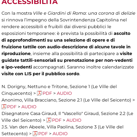
ACCESSIBILITÀ
Con la mostra
Ville e Giardini di Roma: una corona di delizie
si rinnova l’impegno della Sovrintendenza Capitolina nel
rendere accessibili e fruibili dai diversi pubblici le
esposizioni temporanee: è prevista la possibilità di
ascolto
di approfondimenti su una selezione di opere e di
fruizione tattile con audio-descrizione di alcune tavole in
riproduzione
, insieme alla possibilità di partecipare a
visite
guidate tattili-sensoriali su prenotazione per non-vedenti
e ipo-vedenti
accompagnati. Saranno inoltre calendarizzate
visite con LIS per il pubblico sordo
.
N. Dorigny, Nettuno e Tritone, Sezione 1 (Le Ville del
Cinquecento) >
PDF
>
AUDIO
Anonimo, Villa Bracciano, Sezione 2.1 (Le Ville del Seicento) >
PDF
>
AUDIO
Disegnatore Casa Giraud, Il "Vascello" Giraud, Sezione 2.2 (Le
Ville del Seicento) >
PDF
>
AUDIO
J.S. Van den Abeele, Villa Paolina, Sezione 3 (Le Ville del
Settecento) >
PDF
>
AUDIO