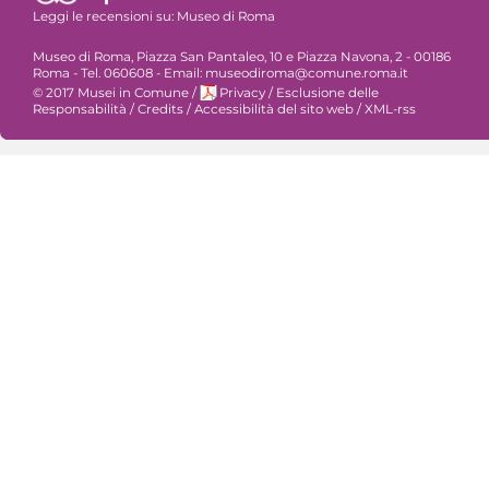
Leggi le recensioni su:
Museo di Roma
Museo di Roma, Piazza San Pantaleo, 10 e Piazza Navona, 2 - 00186
Roma - Tel. 060608 - Email: museodiroma@comune.roma.it
© 2017 Musei in Comune
/
Privacy
/
Esclusione delle
Responsabilità
/
Credits
/
Accessibilità del sito web
/
XML-rss