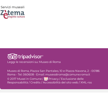
Servizi museali
Leggi le recensioni su:
Museo di Roma
Museo di Roma, Piazza San Pantaleo, 10 e Piazza Navona, 2 - 00186
Roma - Tel. 060608 - Email: museodiroma@comune.roma.it
© 2017 Musei in Comune
/
Privacy
/
Esclusione delle
Responsabilità
/
Credits
/
Accessibilità del sito web
/
XML-rss