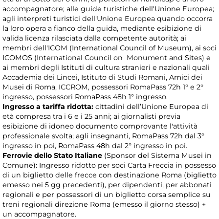
accompagnatore; alle guide turistiche dell'Unione Europea;
agli interpreti turistici dell'Unione Europea quando occorra
la loro opera a fianco della guida, mediante esibizione di
valida licenza rilasciata dalla competente autorità; ai
membri dell'ICOM (International Council of Museum), ai soci
ICOMOS (International Council on Monument and Sites) e
ai membri degli Istituti di cultura stranieri e nazionali quali
Accademia dei Lincei, Istituto di Studi Romani, Amici dei
Musei di Roma, ICCROM, possessori RomaPass 72h 1° e 2°
ingresso, possessori RomaPass 48h 1° ingresso.
Ingresso a tariffa ridotta:
cittadini dell’Unione Europea di
età compresa tra i 6 e i 25 anni; ai giornalisti previa
esibizione di idoneo documento comprovante l'attività
professionale svolta; agli insegnanti, RomaPass 72h dal 3°
ingresso in poi, RomaPass 48h dal 2° ingresso in poi.
Ferrovie dello Stato Italiane
(Sponsor del Sistema Musei in
Comune): Ingresso ridotto per soci Carta Freccia in possesso
di un biglietto delle frecce con destinazione Roma (biglietto
emesso nei 5 gg precedenti), per dipendenti, per abbonati
regionali e per possessori di un biglietto corsa semplice su
treni regionali direzione Roma (emesso il giorno stesso) +
un accompagnatore.