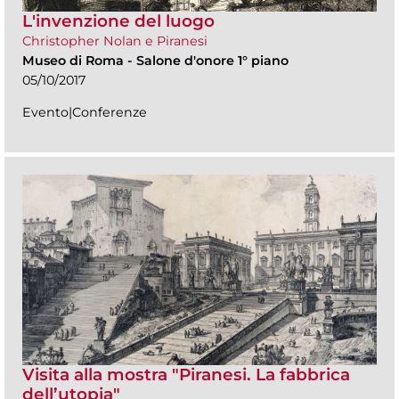
L'invenzione del luogo
Christopher Nolan e Piranesi
Museo di Roma
-
Salone d'onore 1° piano
05/10/2017
Evento|Conferenze
Visita alla mostra "Piranesi. La fabbrica
dell’utopia"