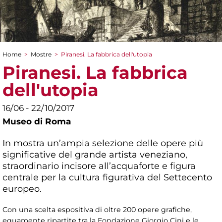
Home
>
Mostre
>
Piranesi. La fabbrica dell'utopia
Tu sei qui
Piranesi. La fabbrica
dell'utopia
16/06 - 22/10/2017
Museo di Roma
In mostra un’ampia selezione delle opere più
significative del grande artista veneziano,
straordinario incisore all’acquaforte e figura
centrale per la cultura figurativa del Settecento
europeo.
Con una scelta espositiva di oltre 200 opere grafiche,
equamente ripartite tra la Fondazione Giorgio Cini e le