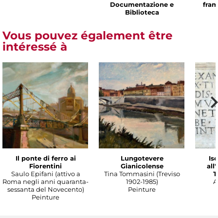
Documentazione e
fram
Biblioteca
Vous pouvez également être
intéressé à
Il ponte di ferro ai
Lungotevere
Isc
Fiorentini
Gianicolense
all
Saulo Epifani (attivo a
Tina Tommasini (Treviso
T
Roma negli anni quaranta-
1902-1985)
A
sessanta del Novecento)
Peinture
Peinture