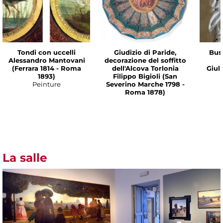
Tondi con uccelli
Giudizio di Paride,
Bus
Alessandro Mantovani
decorazione del soffitto
(Ferrara 1814 - Roma
dell'Alcova Torlonia
Giul
1893)
Filippo Bigioli (San
Peinture
Severino Marche 1798 -
Roma 1878)
La salle