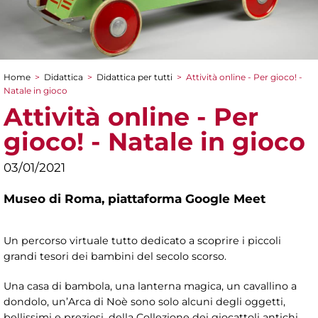
Home
>
Didattica
>
Didattica per tutti
>
Attività online - Per gioco! -
Tu sei qui
Natale in gioco
Attività online - Per
gioco! - Natale in gioco
03/01/2021
Museo di Roma,
piattaforma Google Meet
Un percorso virtuale tutto dedicato a scoprire i piccoli
grandi tesori dei bambini del secolo scorso.
Una casa di bambola, una lanterna magica, un cavallino a
dondolo, un’Arca di Noè sono solo alcuni degli oggetti,
bellissimi e preziosi, della Collezione dei giocattoli antichi