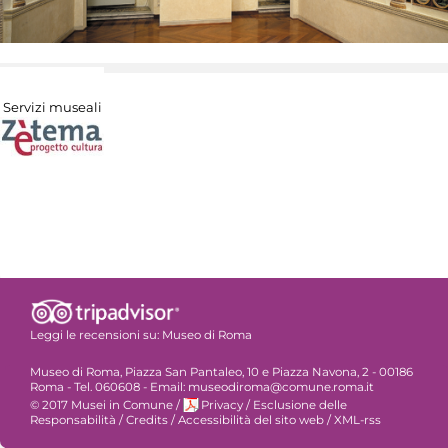
Servizi museali
Leggi le recensioni su:
Museo di Roma
Museo di Roma, Piazza San Pantaleo, 10 e Piazza Navona, 2 - 00186
Roma - Tel. 060608 - Email: museodiroma@comune.roma.it
© 2017 Musei in Comune
/
Privacy
/
Esclusione delle
Responsabilità
/
Credits
/
Accessibilità del sito web
/
XML-rss