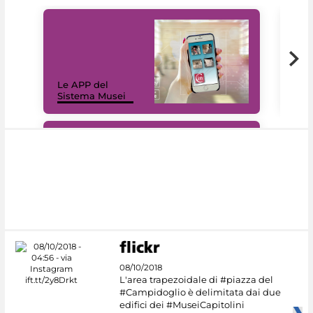
Il 
Le APP del
Mus
Sistema Musei
net
#DiscoverMiC
08/10/2018
L'area trapezoidale di #piazza del
#Campidoglio è delimitata dai due
edifici dei #MuseiCapitolini