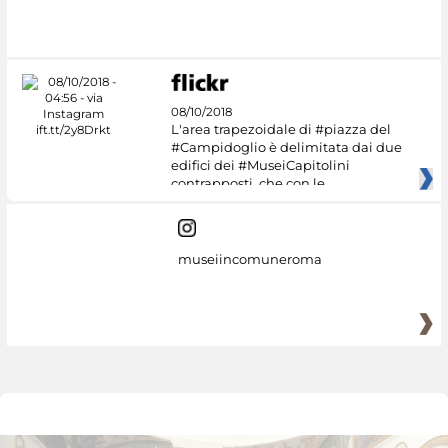
#DiscoverMiC
08/10/2018
L'area trapezoidale di #piazza del
#Campidoglio è delimitata dai due
edifici dei #MuseiCapitolini
contrapposti, che con le
museiincomuneroma