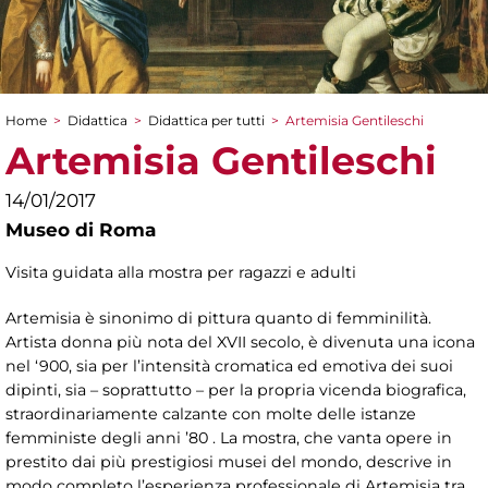
Home
>
Didattica
>
Didattica per tutti
>
Artemisia Gentileschi
Tu sei qui
Artemisia Gentileschi
14/01/2017
Museo di Roma
Visita guidata alla mostra per ragazzi e adulti
Artemisia è sinonimo di pittura quanto di femminilità.
Artista donna più nota del XVII secolo, è divenuta una icona
nel ‘900, sia per l’intensità cromatica ed emotiva dei suoi
dipinti, sia – soprattutto – per la propria vicenda biografica,
straordinariamente calzante con molte delle istanze
femministe degli anni ’80 . La mostra, che vanta opere in
prestito dai più prestigiosi musei del mondo, descrive in
modo completo l’esperienza professionale di Artemisia tra