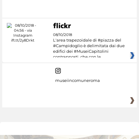
#DiscoverMiC
08/10/2018
L'area trapezoidale di #piazza del
#Campidoglio è delimitata dai due
edifici dei #MuseiCapitolini
contrapposti, che con le
museiincomuneroma