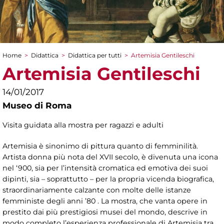
Home
>
Didattica
>
Didattica per tutti
>
Artemisia Gentileschi
Tu sei qui
Artemisia Gentileschi
14/01/2017
Museo di Roma
Visita guidata alla mostra per ragazzi e adulti
Artemisia è sinonimo di pittura quanto di femminilità.
Artista donna più nota del XVII secolo, è divenuta una icona
nel ‘900, sia per l’intensità cromatica ed emotiva dei suoi
dipinti, sia – soprattutto – per la propria vicenda biografica,
straordinariamente calzante con molte delle istanze
femministe degli anni ’80 . La mostra, che vanta opere in
prestito dai più prestigiosi musei del mondo, descrive in
modo completo l’esperienza professionale di Artemisia tra