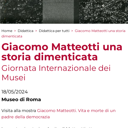
Home
>
Didattica
>
Didattica per tutti
>
Giacomo Matteotti una storia
Tu sei qui
dimenticata
Giacomo Matteotti una
storia dimenticata
Giornata Internazionale dei
Musei
18/05/2024
Museo di Roma
Visita alla mostra
Giacomo Matteotti. Vita e morte di un
padre della democrazia