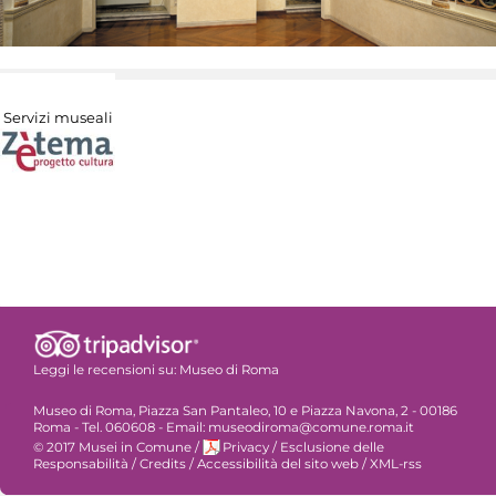
Servizi museali
Leggi le recensioni su:
Museo di Roma
Museo di Roma, Piazza San Pantaleo, 10 e Piazza Navona, 2 - 00186
Roma - Tel. 060608 - Email: museodiroma@comune.roma.it
© 2017 Musei in Comune
/
Privacy
/
Esclusione delle
Responsabilità
/
Credits
/
Accessibilità del sito web
/
XML-rss