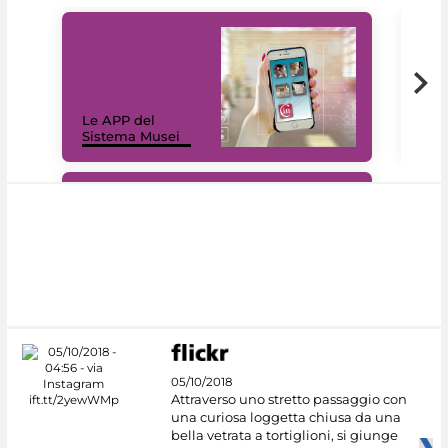
Il 
Le APP del
Mus
Sistema Musei
net
#DiscoverMiC
05/10/2018
Attraverso uno stretto passaggio con
una curiosa loggetta chiusa da una
bella vetrata a tortiglioni, si giunge