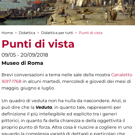
Home
>
Didattica
>
Didattica per tutti
>
Punti di vista
Tu sei qui
Punti di vista
09/05 - 20/09/2018
Museo di Roma
Brevi conversazioni a tema nelle sale della mostra
Canaletto
1697-1768
in alcuni martedì, mercoledì e giovedì dei mesi di
maggio, giugno e luglio.
Un quadro di veduta non ha nulla da nascondere. Anzi, si
può dire che la
Veduta
, in quanto tale, rappresenti per
definizione il più intellegibile ed esplicito tra i generi
pittorici, in quanto fa della chiarezza e della oggettività il
proprio punto di forza. Altra cosa è riuscire a cogliere in uno
sguardo la complessa varietà di dettagli e particolari che