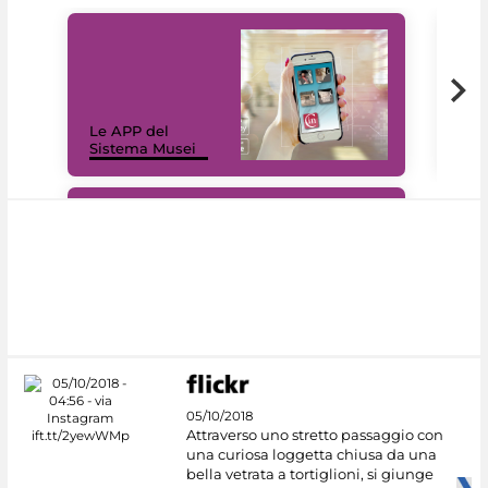
Il 
Le APP del
Mus
Sistema Musei
net
#DiscoverMiC
05/10/2018
Attraverso uno stretto passaggio con
una curiosa loggetta chiusa da una
bella vetrata a tortiglioni, si giunge