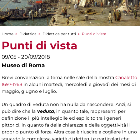
Home
>
Didattica
>
Didattica per tutti
>
Punti di vista
Tu sei qui
Punti di vista
09/05 - 20/09/2018
Museo di Roma
Brevi conversazioni a tema nelle sale della mostra
Canaletto
1697-1768
in alcuni martedì, mercoledì e giovedì dei mesi di
maggio, giugno e luglio.
Un quadro di veduta non ha nulla da nascondere. Anzi, si
può dire che la
Veduta
, in quanto tale, rappresenti per
definizione il più intellegibile ed esplicito tra i generi
pittorici, in quanto fa della chiarezza e della oggettività il
proprio punto di forza. Altra cosa è riuscire a cogliere in uno
sguardo la complessa varietà di dettagli e particolari che