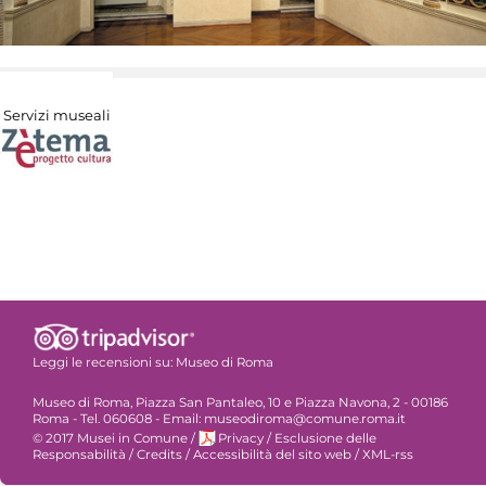
Servizi museali
Leggi le recensioni su:
Museo di Roma
Museo di Roma, Piazza San Pantaleo, 10 e Piazza Navona, 2 - 00186
Roma - Tel. 060608 - Email: museodiroma@comune.roma.it
© 2017 Musei in Comune
/
Privacy
/
Esclusione delle
Responsabilità
/
Credits
/
Accessibilità del sito web
/
XML-rss